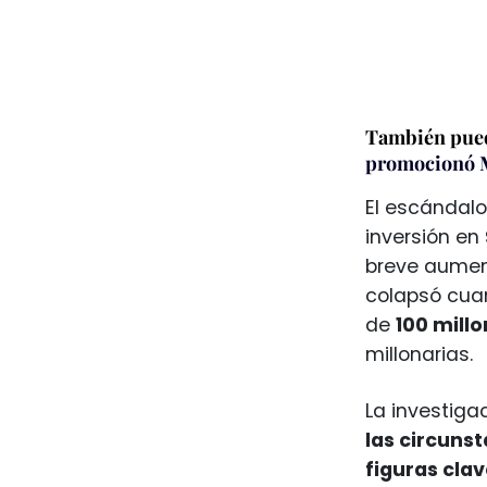
También pued
promocionó M
El escándalo
inversión en
breve aumen
colapsó cu
de
100 millo
millonarias.
La investiga
las circuns
figuras cla