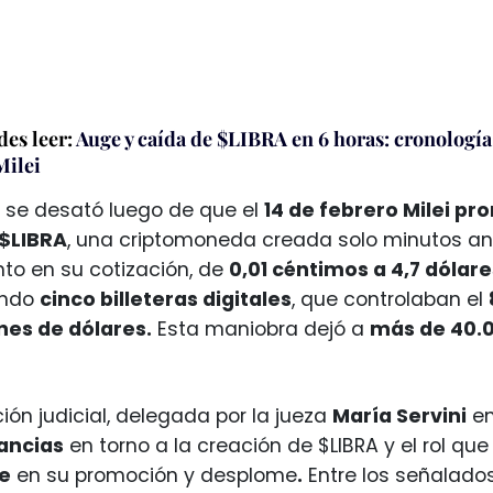
es leer:
Auge y caída de $LIBRA en 6 horas: cronología
ilei
 se desató luego de que el
14 de febrero Milei p
$LIBRA
, una criptomoneda creada solo minutos an
to en su cotización, de
0,01 céntimos a 4,7 dólare
ando
cinco billeteras digitales
, que controlaban el
nes de dólares.
Esta maniobra dejó a
más de 40.0
ción judicial, delegada por la jueza
María Servini
en
tancias
en torno a la creación de $LIBRA y el rol 
ve
en su promoción y desplome
.
Entre los señalados