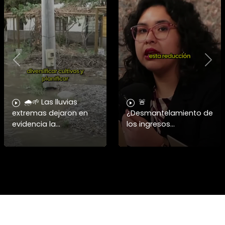
Previous
Nex
🌧️🌱 Las lluvias
🚨
extremas dejaron en
¿Desmantelamiento de
evidencia la
los ingresos
vulnerabilidad del
municipales o
campo chileno.
beneficio fiscal
Expertos advierten que
privilegiado? Bárbara
fortalecer a la
Navarrete analiza el
pequeña agricultura
impacto de la exención
será
de contribucione