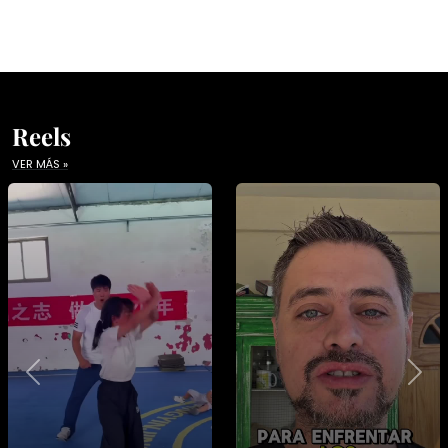
Reels
VER MÁS »
Previous
Nex