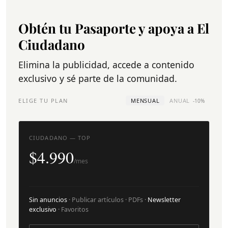
Obtén tu Pasaporte y apoya a El
Ciudadano
Elimina la publicidad, accede a contenido
exclusivo y sé parte de la comunidad.
ELIGE TU PLAN
MENSUAL
ANUAL
-10%
CIUDADANO — TOP
$4.990
/mes
Sin anuncios
· Publicar artículos · PDFs ·
Newsletter
exclusivo
· Favoritos