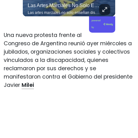
Manouchehri Responde A Magdalena Piñera: “Les Molesta Que Toquemos A Los Que Se Creían Intocables”, , El Diputado Daniel Manouchehri (PS) Respondió A Los Dichos...
Las Artes Marciales No Solo Enseñan Disciplinas A Los Niños Y Niñas Si No También Ser Honorables #deporte Felicidades Maestro @shaoxi15
Manouchehri responde a Magdalena Piñera: “Les molesta que toquemos a los que se creían intocables” El diputado Daniel Manouchehri (PS) respondió a los dichos de Magdalena Piñera, hija del expresidente Sebastián Piñera, quien en una entrevista afirmó que “no quiero un Congreso lleno de Manouchehris (…) nadie lo sigue”, en el marco de una reflexión sobre el debate público y el legado del exmandatario. El parlamentario por la Región de Coquimbo defendió su trabajo legislativo y fiscalizador, apuntando a que su respaldo ciudadano y sus acciones contra redes de poder contradicen las críticas formuladas por la hija del exmandatario. “Magdalena Piñera dice que nadie nos sigue. Los casi 100 mil votos en la última elección, récord histórico para un parlamentario en mi región, dicen otra cosa. Ese respaldo es un mandato para enfrentar los abusos de los poderosos. Nuestras acusaciones constitucionales terminaron con tres jueces destituidos y nuestras denuncias abrieron investigaciones penales en el Caso Hermosilla, entre ellas la que investiga a Chadwick”, indicó Manouchehri.
Las artes marciales no solo enseñan disciplinas a los niños y niñas si no también ser honorables #deporte felicidades maestro @shaoxi15
powered
by
Una nueva protesta frente al
Congreso de Argentina reunió ayer miércoles a
jubilados, organizaciones sociales y colectivos
vinculados a la discapacidad, quienes
reclamaron por sus derechos y se
manifestaron contra el Gobierno del presidente
Javier
Milei