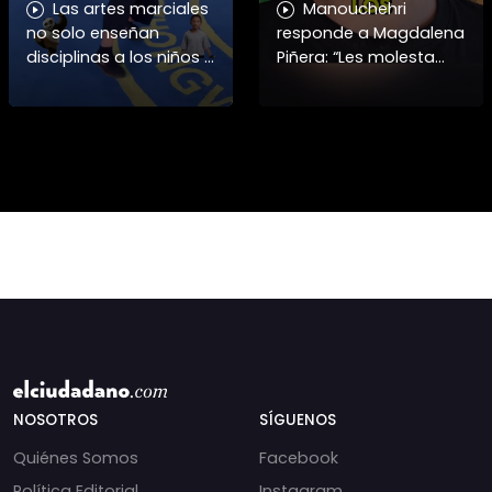
Las artes marciales
Manouchehri
no solo enseñan
responde a Magdalena
disciplinas a los niños y
Piñera: “Les molesta
niñas si no también ser
que toquemos a los
honorables #deporte
que se creían
felicidades maestro
intocables” El diputado
@shaoxi15
Daniel Manouchehri
(PS) respondió a lo
NOSOTROS
SÍGUENOS
Quiénes Somos
Facebook
Política Editorial
Instagram