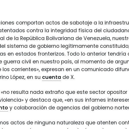
ciones comportan actos de sabotaje a la infraestru
atentados contra la integridad física del ciudadan
al de la República Bolivariana de Venezuela, nues
del sistema de gobierno legítimamente constituido
as en estados fronterizos. Todo lo anterior tendrí
 guerra civil en nuestro país, al momento de argu
de los corrientes», expresan en un comunicado difund
rino López, en su
cuenta
de X.
 «no resulta nada extraño que este sector opositor
a violencia» y destaca que, «en sus infames interes
nto
y colaboración de agencias del gobierno nort
mos actos de ninguna naturaleza que atenten contr