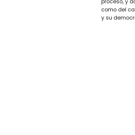
proceso, y a
como del car
y su democra