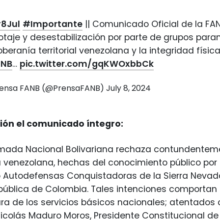
8Jul
#Importante
|| Comunicado Oficial de la FAN
taje y desestabilización por parte de grupos para
oberanía territorial venezolana y la integridad físic
ANB
…
pic.twitter.com/gqKWOxbbCk
rensa FANB (@PrensaFANB)
July 8, 2024
ión el comunicado íntegro:
rmada Nacional Bolivariana rechaza contundenteme
 venezolana, hechas del conocimiento público por 
Autodefensas Conquistadoras de la Sierra Nevada,
ública de Colombia. Tales intenciones comportan 
ura de los servicios básicos nacionales; atentados c
colás Maduro Moros, Presidente Constitucional de 