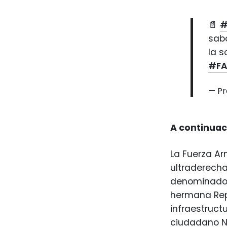
📄
#
sabo
la s
#F
— P
A continuac
La Fuerza A
ultraderecha
denominado 
hermana Rep
infraestruct
ciudadano Ni