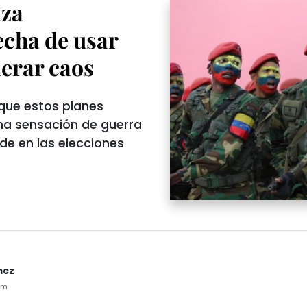
aza
echa de usar
nerar caos
 que estos planes
na sensación de guerra
de en las elecciones
nez
pm