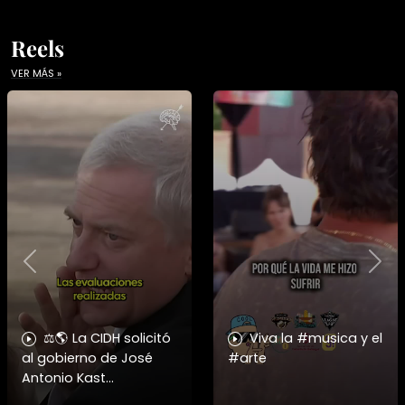
Reels
VER MÁS »
Previous
Nex
⚖️🌎 La CIDH solicitó
Viva la #musica y el
al gobierno de José
#arte
Antonio Kast
información detallada