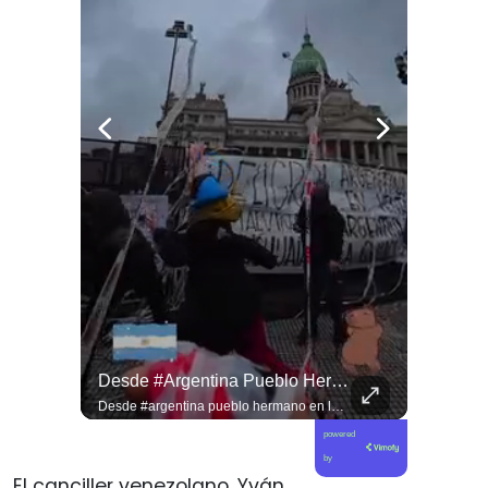
Jorge Lavandero A Sus 96 Años Hace Ejercicio De Memoria Que Debería Ser Enseñado En Todas Las Escuelas De #chile Para Frenar El Saqueo.
Desde #argentina Pueblo Hermano En La Lucha Contra El Sionismo @laneurona.
Jorge Lavandero a sus 96 años hace ejercicio de memoria que debería ser enseñado en todas las escuelas de #chile para frenar el saqueo. #cobre #cooper
Desde #argentina pueblo hermano en la lucha contra el sionismo @laneurona.rebelde y rebelde un compacto de la acción directa ciudadana #noticias
powered
by
El canciller venezolano, Yván