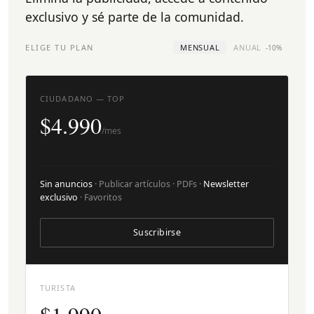
exclusivo y sé parte de la comunidad.
ELIGE TU PLAN
MENSUAL
ANUAL
-10%
CIUDADANO — TOP
$4.990
/mes
Sin anuncios
· Publicar artículos · PDFs ·
Newsletter
exclusivo
· Favoritos
Suscribirse
TURISTA