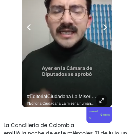
#EditorialCiudadana La Miseria Humana De La Derecha No Tiene Límites.
#EditorialCiudadana La miseria humana de la derecha no tiene límites. Senadores corruptos como Camila Flores y Alejandro Kusanovic buscan dejar en libertad a los criminales de la Revuelta Popular, entre los cuales se encuentra quien cegó a @fabiolacampillai_senadora. Ni un paso atrás frente a los delincuentes.
powered
by
La Cancillería de Colombia
emitió la noche de este miércoles 31 de julio un