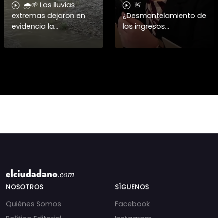
🌧️🌱 Las lluvias
🚨
extremas dejaron en
¿Desmantelamiento de
evidencia la
los ingresos
vulnerabilidad del
municipales o
campo chileno.
beneficio fiscal
Expertos advierten que
privilegiado? Bárbara
fortalecer a la
Navarrete analiza el
pequeña agricultura
impacto de la exención
será
de contribucione
NOSOTROS
SÍGUENOS
Quiénes Somos
Facebook