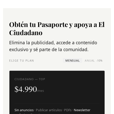
Obtén tu Pasaporte y apoya a El
Ciudadano
Elimina la publicidad, accede a contenido
exclusivo y sé parte de la comunidad.
ELIGE TU PLAN
MENSUAL
ANUAL
-10%
CIUDADANO — TOP
$4.990
/mes
Sin anuncios
· Publicar artículos · PDFs ·
Newsletter