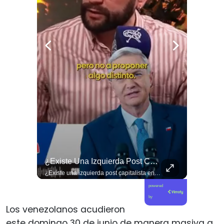
🐟 ¿Menos Jurel En La Mesa Y En Las Caletas?
¿Existe Una Izquierda Post Capitalista En Chile?
🐟 ¿Menos jurel en la mesa y en las caletas? El cambio climático y El Niño alteran las aguas chilenas. 🌊🇨🇱 Especialistas advierten que las anomalías térmicas en el océano están desplazando los cardúmenes de jurel hacia zonas más profundas y australes, alejándolos de la costa. El fenómeno golpea directamente el sustento de la pesca artesanal y amenaza la canasta básica familiar, al restringir la oferta de una de las fuentes de proteína más populares y accesibles del país. 📉🎣 🎥 Revisa el análisis científico completo y el impacto en las comunidades costeras en elciudadano.com 🔗 (Link en la biografía). ¿Has notado la escasez o el alza de precio del jurel en tu ciudad? Te leemos en los comentarios. 💬👇🏼
¿Existe una izquierda post capitalista en Chile? 🤔 Esta semana tuvimos panelazo en Gobierno de Emergencia con @giordanociudadano @jpsanhuezatortella y @naticastilloabogada 🔥
powered
by
Los venezolanos acudieron
este domingo 30 de junio de manera masiva a