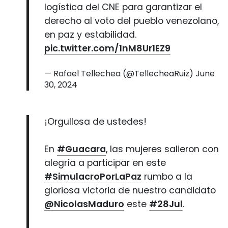
logística del CNE para garantizar el
derecho al voto del pueblo venezolano,
en paz y estabilidad.
pic.twitter.com/1nM8Ur1EZ9
— Rafael Tellechea (@TellecheaRuiz)
June
30, 2024
¡Orgullosa de ustedes!
En
#Guacara
, las mujeres salieron con
alegría a participar en este
#SimulacroPorLaPaz
rumbo a la
gloriosa victoria de nuestro candidato
@NicolasMaduro
este
#28Jul
.