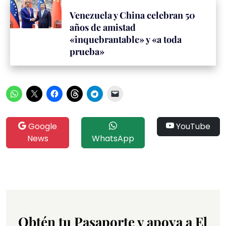
Venezuela y China celebran 50
años de amistad
«inquebrantable» y «a toda
prueba»
Google
YouTube
News
WhatsApp
Obtén tu Pasaporte y apoya a El