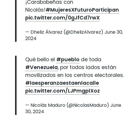
¡Carabobeñas con
Nicolás!
#MujeresXFuturoParticipan
pic.twitter.com/0gJfCd7rwX
— Dheliz Álvarez (@DhelizAlvarez)
June 30,
2024
Qué bello el
#pueblo
de toda
#Venezuela
, por todos lados están
movilizados en los centros electorales.
#laesperanzaestaenlacalle
pic.twitter.com/LJPmgplXoz
— Nicolás Maduro (@NicolasMaduro)
June
30, 2024