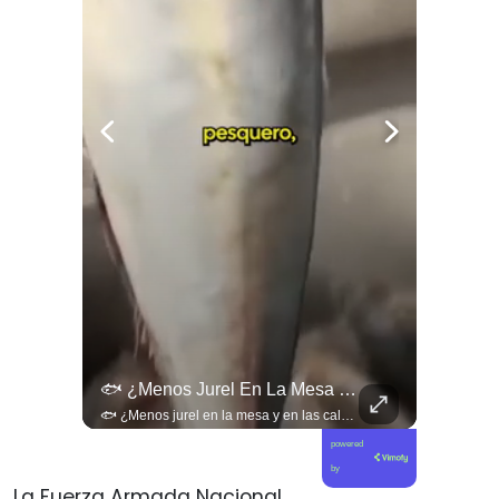
¿Existe Una Izquierda Post Capitalista En Chile?
🐟 ¿Menos Jurel En La Mesa Y En Las Caletas?
¿Existe una izquierda post capitalista en Chile? 🤔 Esta semana tuvimos panelazo en Gobierno de Emergencia con @giordanociudadano @jpsanhuezatortella y @naticastilloabogada 🔥
🐟 ¿Menos jurel en la mesa y en las caletas? El cambio climático y El Niño alteran las aguas chilenas. 🌊🇨🇱 Especialistas advierten que las anomalías térmicas en el océano están desplazando los cardúmenes de jurel hacia zonas más profundas y australes, alejándolos de la costa. El fenómeno golpea directamente el sustento de la pesca artesanal y amenaza la canasta básica familiar, al restringir la oferta de una de las fuentes de proteína más populares y accesibles del país. 📉🎣 🎥 Revisa el análisis científico completo y el impacto en las comunidades costeras en elciudadano.com 🔗 (Link en la biografía). ¿Has notado la escasez o el alza de precio del jurel en tu ciudad? Te leemos en los comentarios. 💬👇🏼
powered
by
La Fuerza Armada Nacional