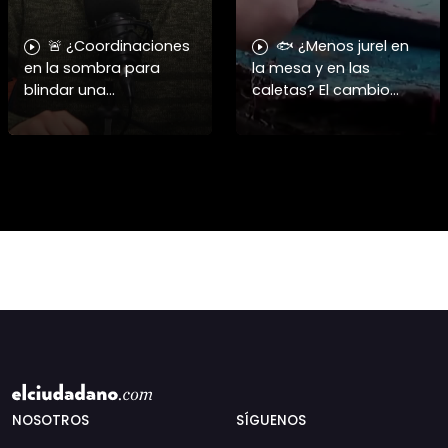
🚨 ¿Coordinaciones
🐟 ¿Menos jurel en
en la sombra para
la mesa y en las
blindar una
caletas? El cambio
candidatura
climático y El Niño
presidencial? Nuevos
alteran las aguas
chats salpican a
chilenas. 🌊🇨🇱
Andrés Chadwick. 🇨🇱
Especialistas advierten
⚖️ Mensajes
que las anomalí
incautados por la
NOSOTROS
SÍGUENOS