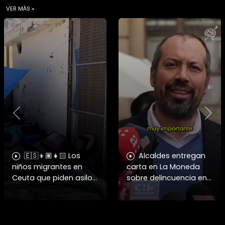
VER MÁS »
Previous
Nex
🇪🇸👦🏽👧🏻 Los
Alcaldes entregan
niños migrantes en
carta en La Moneda
Ceuta que piden asilo
sobre delincuencia en
a España se enfrentan
menores
a fuertes y difíciles
condiciones
humanitarias.