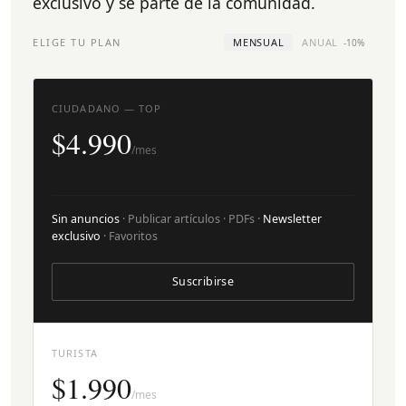
exclusivo y sé parte de la comunidad.
ELIGE TU PLAN
MENSUAL
ANUAL
-10%
CIUDADANO — TOP
$4.990
/mes
Sin anuncios
· Publicar artículos · PDFs ·
Newsletter
exclusivo
· Favoritos
Suscribirse
TURISTA
$1.990
/mes