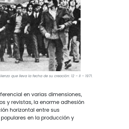
nzo que lleva la fecha de su creación: 12 – II – 1971.
erencial en varias dimensiones,
ros y revistas, la enorme adhesión
ón horizontal entre sus
s populares en la producción y