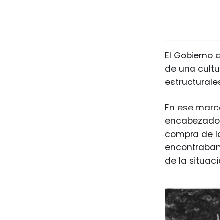
El Gobierno 
de una cult
estructurale
En ese marco
encabezado p
compra de la
encontraban 
de la situac