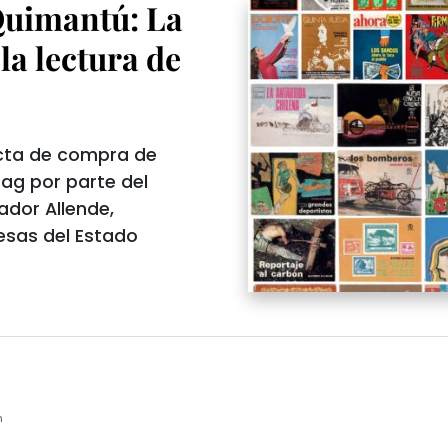
 Quimantú: La
la lectura de
 acta de compra de
Zag por parte del
ador Allende,
esas del Estado
m