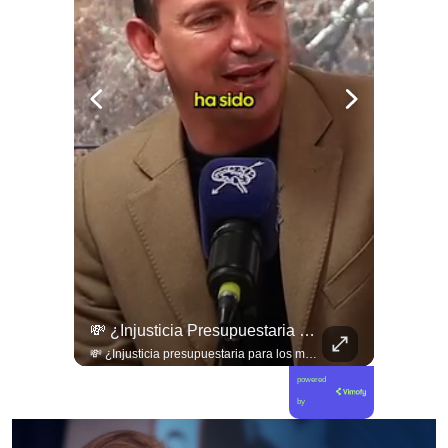
¡Nueva Edición De El Ciudadano!
💸 ¿Injusticia Presupuestaria Para Los Municipios Golpeados?
¡Nueva edición de El Ciudadano! ¿Quieres tu ejemplar?
💸 ¿Injusticia presupuestaria para los municipios golpeados? El alcalde de Coquimbo apunta a los costos de la megarreforma. 🇨🇱🏛️ En este capítulo de Sentido Común, el jefe comunal Alí Manouchehri cuestiona duramente el impacto de la megarreforma aprobada en el Congreso y la falta de fondos de reconstrucción inmediata para la Región de Coquimbo. Manouchehri denuncia que los mecanismos de compensación municipal terminan favoreciendo a las comunas de mayores ingresos en lugar de inyectar recursos frescos a los territorios devastados por la emergencia. Una postura crítica que expone cómo las negociaciones políticas del nivel central están postergando el financiamiento directo a los municipios que hoy deben asumir solos el costo de levantar a sus comunidades. 🎙️⚠️ 🎥 Revisa la entrevista completa y la dura advertencia sobre la descentralización en nuestro canal de YouTube. 🔗 Ve al enlace en nuestra biografía, suscríbete para sumarte a la comunidad y déjanos tu opinión en los comentarios: ¿deberían priorizarse los fondos de reconstrucción para las comunas afectadas? 💬👇🏼
powered
by