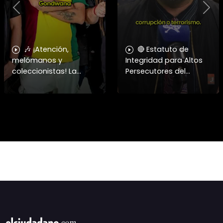
Previous
Nex
🎶 ¡Atención,
🔴 Estatuto de
melómanos y
Integridad para Altos
coleccionistas! La
Persecutores del
cultura del formato
Estado ➡️ El periodista y
físico se apodera del
analista Patricio Mery
centro de Santiago. 📻
cuestionó duramente
✨ Este 15 de agosto, el
los casos de
Centro Cultural
exautoridades