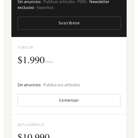
Sin anuncios
· Publicar artículos · PDFs ·
Newsletter
exclusivo
· Favoritos
Suscribirse
TURISTA
$1.990
/mes
Sin anuncios
· Publica tus artículos
Comenzar
DIPLOMÁTICO
$10.990