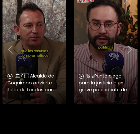
Previous
Nex
🏛️🇨🇱 Alcalde de
🚨 ¿Punto ciego
Coquimbo advierte
para la justicia o un
falta de fondos para
grave precedente de
reconstrucción en 2026
impunidad? Juan Pablo
y cuestiona
Sanhueza analiza el
negociación de
fallo que absolvió a
senadores Walker y
Claudio Crespo. 🇨🇱⚖️
Gahona 🏙️⚠️ ➡️ El alc
En es