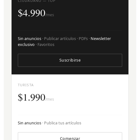
CIUDADANO — TOP
$4.990
/mes
Sin anuncios
· Publicar artículos · PDFs ·
Newsletter
exclusivo
· Favoritos
Suscribirse
TURISTA
$1.990
/mes
Sin anuncios
· Publica tus artículos
Comenzar