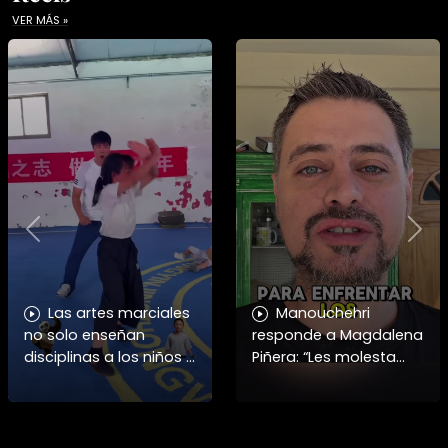
VER MÁS »
Previous
Nex
Las artes marciales
Manouchehri
no solo enseñan
responde a Magdalena
disciplinas a los niños y
Piñera: “Les molesta
niñas si no también ser
que toquemos a los
honorables #deporte
que se creían
felicidades maestro
intocables” El diputado
@shaoxi15
Daniel Manouchehri