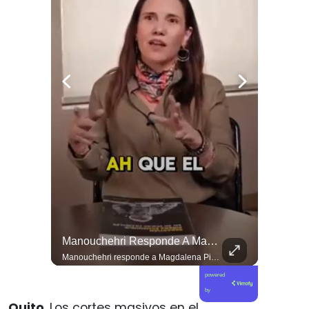
El Día De Ayer, Kaiser Y Su Partido Se Reunieron En La Sede De Villa Santa Elena, En Nuestra Comuna De Macul.
Manouchehri Responde A Magdalena Piñera: “Les Molesta Que Toquemos A Los Que Se Creían Intocables”, , El Diputado Daniel Manouchehri (PS) Respondió A Los Dichos...
El día de ayer, Kaiser y su partido se reunieron en la sede de Villa Santa Elena, en nuestra comuna de Macul. Sin autorización, sin vínculo previo con el territorio y sin haber estado cuando las vecinas y vecinos los han necesitado. Llegaron con el descaro de quienes creen que, por tener poder político, pueden hacer y deshacer a su antojo en nuestras villas y barrios. Nuestros barrios no son el patio trasero de ningún partido político.
Manouchehri responde a Magdalena Piñera: “Les molesta que toquemos a los que se creían intocables” El diputado Daniel Manouchehri (PS) respondió a los dichos de Magdalena Piñera, hija del expresidente Sebastián Piñera, quien en una entrevista afirmó que “no quiero un Congreso lleno de Manouchehris (…) nadie lo sigue”, en el marco de una reflexión sobre el debate público y el legado del exmandatario. El parlamentario por la Región de Coquimbo defendió su trabajo legislativo y fiscalizador, apuntando a que su respaldo ciudadano y sus acciones contra redes de poder contradicen las críticas formuladas por la hija del exmandatario. “Magdalena Piñera dice que nadie nos sigue. Los casi 100 mil votos en la última elección, récord histórico para un parlamentario en mi región, dicen otra cosa. Ese respaldo es un mandato para enfrentar los abusos de los poderosos. Nuestras acusaciones constitucionales terminaron con tres jueces destituidos y nuestras denuncias abrieron investigaciones penales en el Caso Hermosilla, entre ellas la que investiga a Chadwick”, indicó Manouchehri.
powered
by
Quito
. Los cortes masivos en el