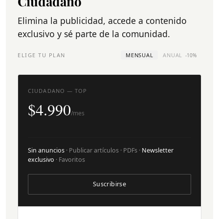
Ciudadano
Elimina la publicidad, accede a contenido
exclusivo y sé parte de la comunidad.
ELIGE TU PLAN
MENSUAL
ANUAL
-10%
CIUDADANO — TOP
$4.990
/mes
Sin anuncios
· Publicar artículos · PDFs ·
Newsletter
exclusivo
· Favoritos
Suscribirse