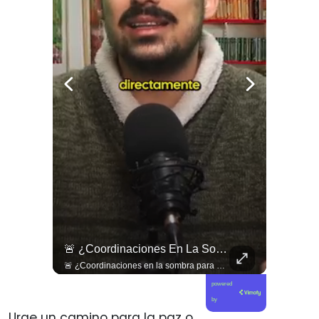
🇨🇴🪧 #Colombia | Protestas En Contra De La Toma De Posesión De Abelardo Son Lideradas Por Iván Cepeda
🚨 ¿Coordinaciones En La Sombra Para Blindar Una Candidatura Presidencial?
🇨🇴🪧 #Colombia | Protestas en contra de la toma de posesión de Abelardo son lideradas por Iván Cepeda
🚨 ¿Coordinaciones en la sombra para blindar una candidatura presidencial? Nuevos chats salpican a Andrés Chadwick. 🇨🇱⚖️ Mensajes incautados por la Fiscalía revelan que el exministro operó junto a Luis Hermosilla para preparar a testigos clave en la causa por coimas de LAN en 2009. Las conversaciones desmienten la versión de Chadwick sobre haberse enterado del caso por la prensa, exponiendo una estrategia judicial y comunicacional para evitar que el escándalo de información privilegiada y pagos indebidos afectara la carrera de Sebastián Piñera a La Moneda. 📲💣 🎥 Revisa el desglose completo de los chats y los detalles del reportaje en elciudadano.com 🔗 (Link en la biografía). ¿Qué impacto crees que tienen estas revelaciones en la trastienda del poder político? Te leemos en los comentarios. 💬👇🏼
powered
by
Urge un camino para la paz o