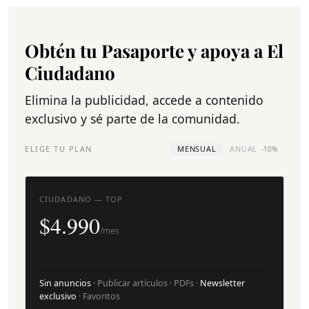
Obtén tu Pasaporte y apoya a El
Ciudadano
Elimina la publicidad, accede a contenido
exclusivo y sé parte de la comunidad.
ELIGE TU PLAN
MENSUAL
ANUAL
-10%
CIUDADANO — TOP
$4.990
/mes
Sin anuncios
· Publicar artículos · PDFs ·
Newsletter
exclusivo
· Favoritos