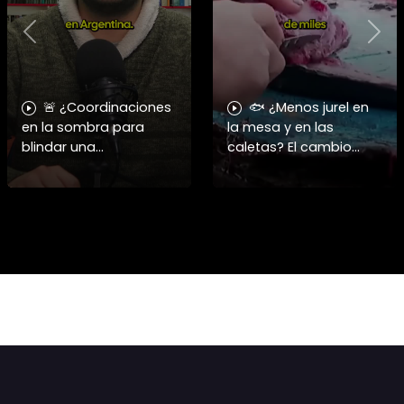
Previous
Nex
🚨 ¿Coordinaciones
🐟 ¿Menos jurel en
en la sombra para
la mesa y en las
blindar una
caletas? El cambio
candidatura
climático y El Niño
presidencial? Nuevos
alteran las aguas
chats salpican a
chilenas. 🌊🇨🇱
Andrés Chadwick. 🇨🇱
Especialistas advierten
⚖️ Mensajes
que las anomalí
incautados por la