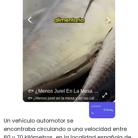
🚨 ¿Coordinaciones En La Sombra Para Blindar Una Candidatura Presidencial?
🐟 ¿Menos Jurel En La Mesa Y En Las Caletas?
🚨 ¿Coordinaciones en la sombra para blindar una candidatura presidencial? Nuevos chats salpican a Andrés Chadwick. 🇨🇱⚖️ Mensajes incautados por la Fiscalía revelan que el exministro operó junto a Luis Hermosilla para preparar a testigos clave en la causa por coimas de LAN en 2009. Las conversaciones desmienten la versión de Chadwick sobre haberse enterado del caso por la prensa, exponiendo una estrategia judicial y comunicacional para evitar que el escándalo de información privilegiada y pagos indebidos afectara la carrera de Sebastián Piñera a La Moneda. 📲💣 🎥 Revisa el desglose completo de los chats y los detalles del reportaje en elciudadano.com 🔗 (Link en la biografía). ¿Qué impacto crees que tienen estas revelaciones en la trastienda del poder político? Te leemos en los comentarios. 💬👇🏼
🐟 ¿Menos jurel en la mesa y en las caletas? El cambio climático y El Niño alteran las aguas chilenas. 🌊🇨🇱 Especialistas advierten que las anomalías térmicas en el océano están desplazando los cardúmenes de jurel hacia zonas más profundas y australes, alejándolos de la costa. El fenómeno golpea directamente el sustento de la pesca artesanal y amenaza la canasta básica familiar, al restringir la oferta de una de las fuentes de proteína más populares y accesibles del país. 📉🎣 🎥 Revisa el análisis científico completo y el impacto en las comunidades costeras en elciudadano.com 🔗 (Link en la biografía). ¿Has notado la escasez o el alza de precio del jurel en tu ciudad? Te leemos en los comentarios. 💬👇🏼
powered
by
Un vehículo automotor se
encontraba circulando a una velocidad entre
60 y 70 kilómetros en la localidad española de