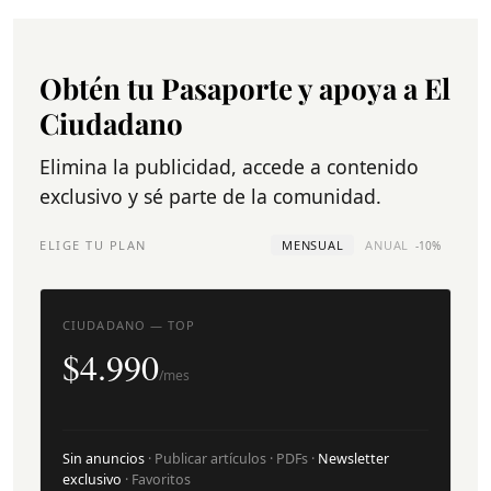
Obtén tu Pasaporte y apoya a El
Ciudadano
Elimina la publicidad, accede a contenido
exclusivo y sé parte de la comunidad.
ELIGE TU PLAN
MENSUAL
ANUAL
-10%
CIUDADANO — TOP
$4.990
/mes
Sin anuncios
· Publicar artículos · PDFs ·
Newsletter
exclusivo
· Favoritos