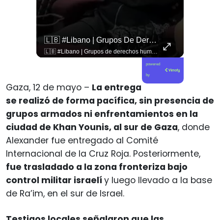
🇨🇴🪧 #Colombia | Protestas En Contra De La Toma De Posesión De Abelardo Son Lideradas Por Iván Cepeda
🇱🇧 #Libano | Grupos De Derechos Humanos Presentan Pruebas Sobre El Asesinato De La Periodista Libanesa Amal Khalil, Asesinada Por Israel.
🇨🇴🪧 #Colombia | Protestas en contra de la toma de posesión de Abelardo son lideradas por Iván Cepeda
🇱🇧 #Libano | Grupos de derechos humanos presentan pruebas sobre el asesinato de la periodista libanesa Amal Khalil, asesinada por Israel.
powered
by
Gaza, 12 de mayo –
La entrega
se realizó de forma pacífica, sin presencia de
grupos armados ni enfrentamientos en la
ciudad de Khan Younis, al sur de Gaza
, donde
Alexander fue entregado al Comité
Internacional de la Cruz Roja. Posteriormente,
fue trasladado a la zona fronteriza bajo
control militar israelí
y luego llevado a la base
de Ra’im, en el sur de Israel.
Testigos locales señalaron que las