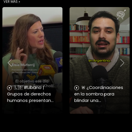
VER MÁS »
Previous
Nex
🇱🇧 #Libano |
🚨 ¿Coordinaciones
Grupos de derechos
en la sombra para
humanos presentan
blindar una
pruebas sobre el
candidatura
asesinato de la
presidencial? Nuevos
periodista libanesa
chats salpican a
Amal Khalil, asesinada
Andrés Chadwick. 🇨🇱