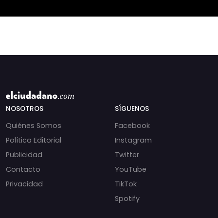
por Israel.
⚖️ Mensajes
incautados por la
NOSOTROS
SÍGUENOS
Quiénes Somos
Facebook
Política Editorial
Instagram
Publicidad
Twitter
Contacto
YouTube
Privacidad
TikTok
Spotify