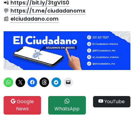
📲
https://bit.ly/3tgVlS0
💬
https://t.me/ciudadanomx
📰
elciudadano.com
Google
YouTube
News
WhatsApp