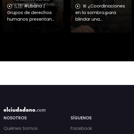
🇱🇧 #Libano |
🚨 ¿Coordinaciones
Grupos de derechos
en la sombra para
humanos presentan
blindar una
pruebas sobre el
candidatura
asesinato de la
presidencial? Nuevos
periodista libanesa
chats salpican a
Amal Khalil, asesinada
Andrés Chadwick. 🇨🇱
por Israel.
⚖️ Mensajes
incautados por la
NOSOTROS
SÍGUENOS
Quiénes Somos
Facebook