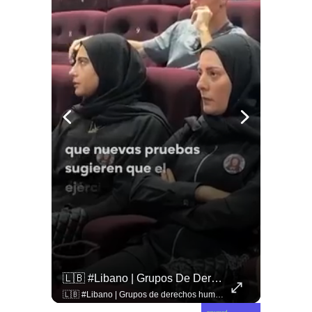
🇨🇴🪧 #Colombia | Protestas En Contra De La Toma De Posesión De Abelardo Son Lideradas Por Iván Cepeda
🇱🇧 #Libano | Grupos De Derechos Humanos Presentan Pruebas Sobre El Asesinato De La Periodista Libanesa Amal Khalil, Asesinada Por Israel.
🇨🇴🪧 #Colombia | Protestas en contra de la toma de posesión de Abelardo son lideradas por Iván Cepeda
🇱🇧 #Libano | Grupos de derechos humanos presentan pruebas sobre el asesinato de la periodista libanesa Amal Khalil, asesinada por Israel.