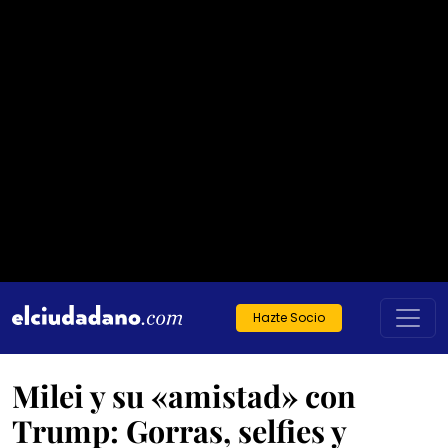
Hazte Socio
Milei y su «amistad» con
Trump: Gorras, selfies y