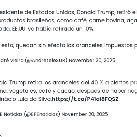
residente de Estados Unidos, Donald Trump, retiró 
productos brasileños, como café, carne bovina, aça
da, EE.UU. ya había retirado un 10%.
 esto, quedan sin efecto los aranceles impuestos 
dré Vieira (@AndreteleSUR)
November 20, 2025
ld Trump retira los aranceles del 40 % a ciertos p
na, vegetales, café y cacao, después de haber ne
 Inácio Lula da Silva.
https://t.co/P41aI8FQSZ
E Noticias (@EFEnoticias)
November 20, 2025
o