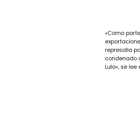
«Como parte 
exportaciones
represalia po
condenado a 
Lula», se lee