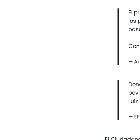
El p
los 
pasa
Con
— An
Dona
bovi
Luiz
— EF
El Ciudadan