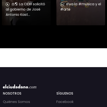
⚖️🌎 La CIDH solicitó
Viva la #musica y el
al gobierno de José
#arte
Antonio Kast
información detallada
sobre cambios
institucionales y
recortes en materia de
derechos humanos,
NOSOTROS
SÍGUENOS
Quiénes Somos
Facebook