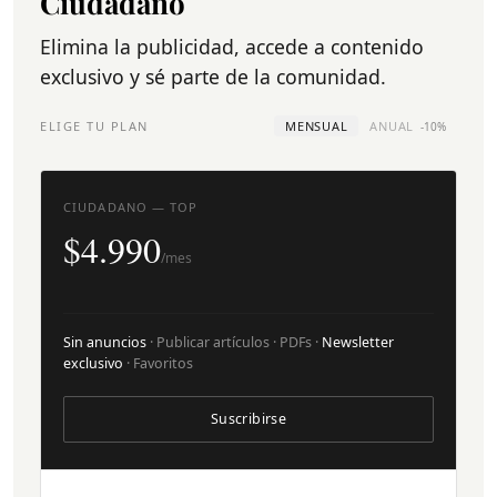
Ciudadano
Elimina la publicidad, accede a contenido
exclusivo y sé parte de la comunidad.
ELIGE TU PLAN
MENSUAL
ANUAL
-10%
CIUDADANO — TOP
$4.990
/mes
Sin anuncios
· Publicar artículos · PDFs ·
Newsletter
exclusivo
· Favoritos
Suscribirse