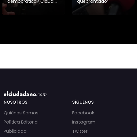
democrática? Claudio
quebrantado”
Nash advierte la falta
de resguardo al
derecho a la protesta
en Chile. 🇨🇱📜 En este
nuevo capít
NOSOTROS
SÍGUENOS
Quiénes Somos
Facebook
Política Editorial
Instagram
Publicidad
Twitter