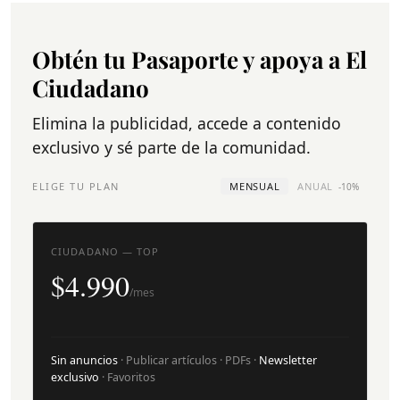
Obtén tu Pasaporte y apoya a El
Ciudadano
Elimina la publicidad, accede a contenido
exclusivo y sé parte de la comunidad.
ELIGE TU PLAN
MENSUAL
ANUAL
-10%
CIUDADANO — TOP
$4.990
/mes
Sin anuncios
· Publicar artículos · PDFs ·
Newsletter
exclusivo
· Favoritos