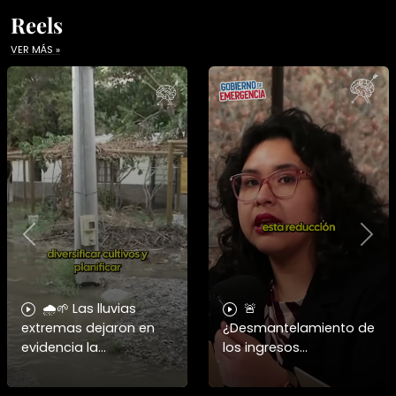
Reels
VER MÁS »
Previous
Nex
🌧️🌱 Las lluvias
🚨
extremas dejaron en
¿Desmantelamiento de
evidencia la
los ingresos
vulnerabilidad del
municipales o
campo chileno.
beneficio fiscal