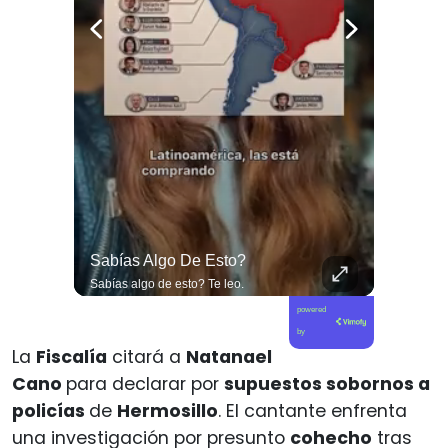
#EditorialCiudadana La Miseria Humana De La Derecha No Tiene Límites.
Sabías Algo De Esto?
#EditorialCiudadana La miseria humana de la derecha no tiene límites. Senadores corruptos como Camila Flores y Alejandro Kusanovic buscan dejar en libertad a los criminales de la Revuelta Popular, entre los cuales se encuentra quien cegó a @fabiolacampillai_senadora. Ni un paso atrás frente a los delincuentes.
Sabías algo de esto? Te leo.
powered
by
La
Fiscalía
citará a
Natanael
Cano
para declarar por
supuestos sobornos a
policías
de
Hermosillo
. El cantante enfrenta
una investigación por presunto
cohecho
tras