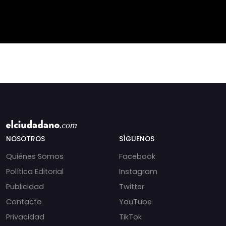
Expertos advierten que
privilegiado? Bárbara
fortalecer a la
Navarrete analiza el
pequeña agricultura
impacto de la exención
será
de contribucione
NOSOTROS
SÍGUENOS
Quiénes Somos
Facebook
Política Editorial
Instagram
Publicidad
Twitter
Contacto
YouTube
Privacidad
TikTok