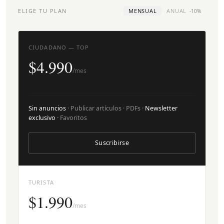
ELIGE TU PLAN
MENSUAL
ANUAL
-10%
CIUDADANO — TOP
$4.990
/mes
Sin anuncios
· Publicar artículos · PDFs ·
Newsletter
exclusivo
· Favoritos
Suscribirse
TURISTA
$1.990
/mes