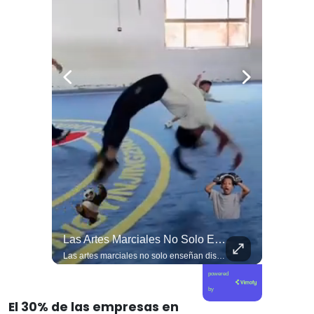
¡Los Trabajadores Del Cobre Son La Primera Línea En La Defensa De CODELCO!
Las Artes Marciales No Solo Enseñan Disciplinas A Los Niños Y Niñas Si No También Ser Honorables #deporte Felicidades Maestro @shaoxi15
¡Los trabajadores del cobre son la primera línea en la defensa de CODELCO! Palabras de @hernan_guerrero_maluenda, Presidente del @sindicatochuqui en la concentración de este lunes fuera de la casa central de la principal empresa del Estado.
Las artes marciales no solo enseñan disciplinas a los niños y niñas si no también ser honorables #deporte felicidades maestro @shaoxi15
powered
by
El 30% de las empresas en