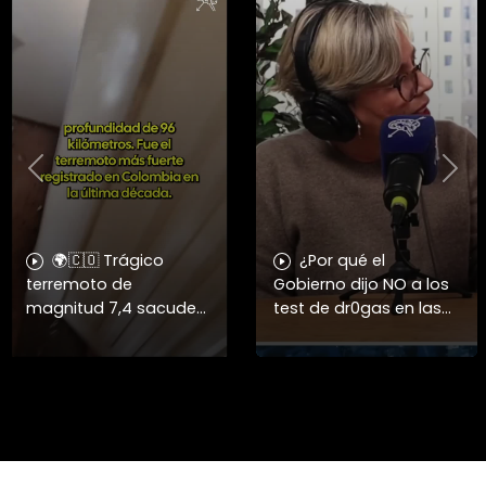
Previous
Nex
🌍🇨🇴 Trágico
¿Por qué el
terremoto de
Gobierno dijo NO a los
magnitud 7,4 sacude
test de dr0gas en las
el oeste de Colombia y
Fuerzas Armadas? 🤔
deja más de 50
La diputada Lorena
muertos 🏚️⚠️ ➡️ Un
Fries criticó la decisión
fuerte sismo con
del Gobierno de eximir
epicentro en San José
a lo
del