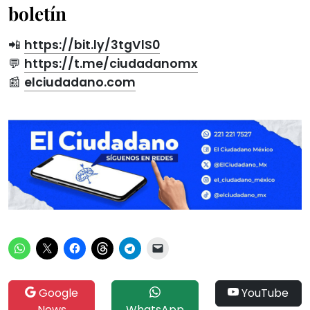
boletín
📲
https://bit.ly/3tgVlS0
💬
https://t.me/ciudadanomx
📰
elciudadano.com
Google
YouTube
News
WhatsApp