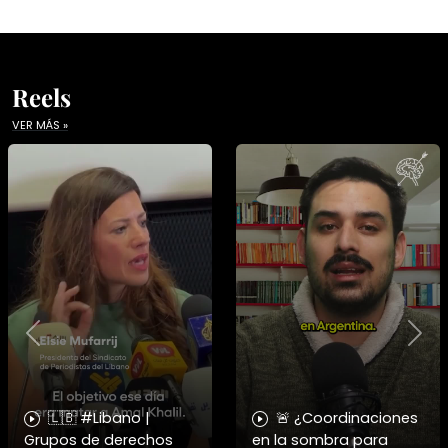
Reels
VER MÁS »
Previous
Nex
🇱🇧 #Libano |
🚨 ¿Coordinaciones
Grupos de derechos
en la sombra para