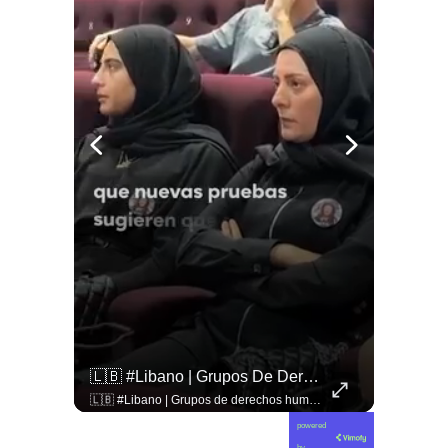
🚨 ¿Coordinaciones En La Sombra Para Blindar Una Candidatura Presidencial?
🇱🇧 #Libano | Grupos De Derechos Humanos Presentan Pruebas Sobre El Asesinato De La Periodista Libanesa Amal Khalil, Asesinada Por Israel.
🚨 ¿Coordinaciones en la sombra para blindar una candidatura presidencial? Nuevos chats salpican a Andrés Chadwick. 🇨🇱⚖️ Mensajes incautados por la Fiscalía revelan que el exministro operó junto a Luis Hermosilla para preparar a testigos clave en la causa por coimas de LAN en 2009. Las conversaciones desmienten la versión de Chadwick sobre haberse enterado del caso por la prensa, exponiendo una estrategia judicial y comunicacional para evitar que el escándalo de información privilegiada y pagos indebidos afectara la carrera de Sebastián Piñera a La Moneda. 📲💣 🎥 Revisa el desglose completo de los chats y los detalles del reportaje en elciudadano.com 🔗 (Link en la biografía). ¿Qué impacto crees que tienen estas revelaciones en la trastienda del poder político? Te leemos en los comentarios. 💬👇🏼
🇱🇧 #Libano | Grupos de derechos humanos presentan pruebas sobre el asesinato de la periodista libanesa Amal Khalil, asesinada por Israel.
powered
by