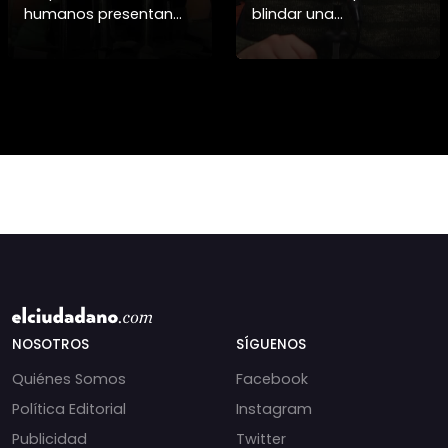
humanos presentan
blindar una
pruebas sobre el
candidatura
asesinato de la
presidencial? Nuevos
periodista libanesa
chats salpican a
Amal Khalil, asesinada
Andrés Chadwick. 🇨🇱
por Israel.
⚖️ Mensajes
incautados por la
NOSOTROS
SÍGUENOS
Quiénes Somos
Facebook
Política Editorial
Instagram
Publicidad
Twitter