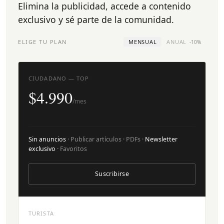
Elimina la publicidad, accede a contenido
exclusivo y sé parte de la comunidad.
ELIGE TU PLAN
MENSUAL
ANUAL
-10%
CIUDADANO — TOP
$4.990
/mes
Sin anuncios
· Publicar artículos · PDFs ·
Newsletter
exclusivo
· Favoritos
Suscribirse
TURISTA