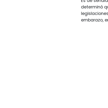
Es de señala
determinó 
legislacione
embarazo, en