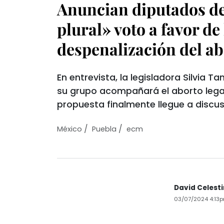
Anuncian diputados d
plural» voto a favor de 
despenalización del a
En entrevista, la legisladora Silvia T
su grupo acompañará el aborto legal
propuesta finalmente llegue a discusi
/
/
México
Puebla
ecm
David Celest
03/07/2024 4:13