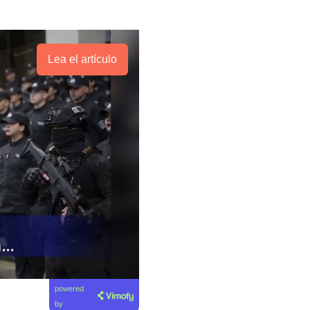
Lea el artículo
powered
by