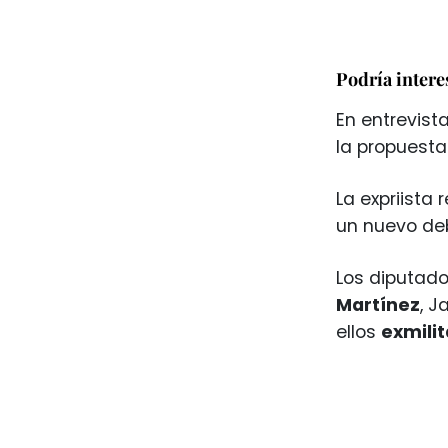
Podría intere
En entrevist
la propuesta
La expriista r
un nuevo deb
Los diputad
Martínez
, J
ellos
exmilit