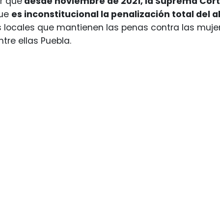
r que
desde noviembre de 2021, la Suprema Corte
que
es inconstitucional la penalización total del 
s locales que mantienen las penas contra las muje
tre ellas Puebla.