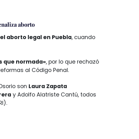
enaliza aborto
l aborto legal en Puebla
, cuando
ás que normada»
, por lo que rechazó
reformas al Código Penal.
Osorio son
Laura Zapata
rera
y Adolfo Alatriste Cantú, todos
I).