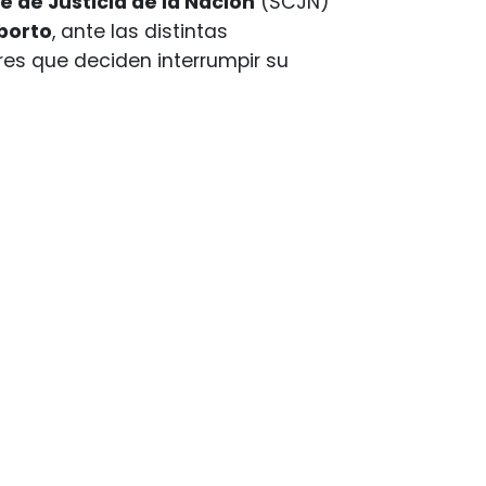
 de Justicia de la Nación
(SCJN)
aborto
, ante las distintas
res que deciden interrumpir su