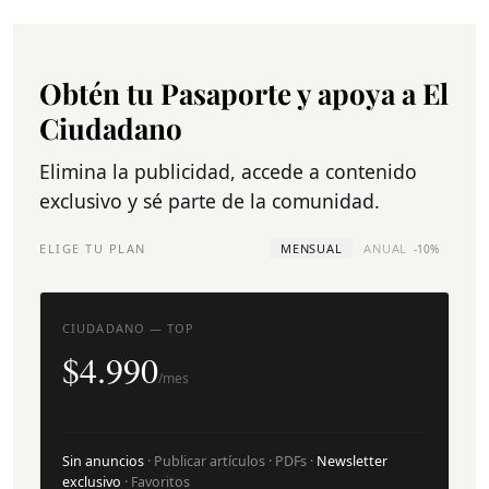
Obtén tu Pasaporte y apoya a El
Ciudadano
Elimina la publicidad, accede a contenido
exclusivo y sé parte de la comunidad.
ELIGE TU PLAN
MENSUAL
ANUAL
-10%
CIUDADANO — TOP
$4.990
/mes
Sin anuncios
· Publicar artículos · PDFs ·
Newsletter
exclusivo
· Favoritos