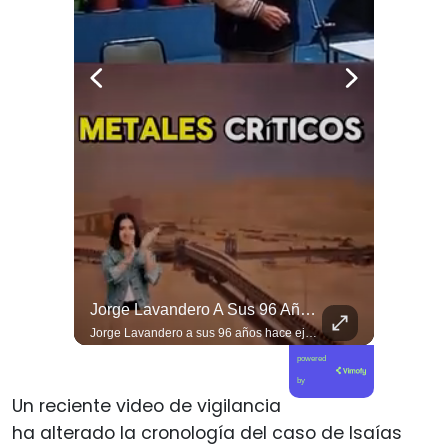
Viva La #musica Y El #arte Ripolito : La Vida De Me Hizo Sufrir
Jorge Lavandero A Sus 96 Años Hace Ejercicio De Memoria Que Debería Ser Enseñado En Todas Las Escuelas De #chile Para Frenar El Saqueo.
Viva la #musica y el #arte ripolito : la vida de me hizo sufrir
Jorge Lavandero a sus 96 años hace ejercicio de memoria que debería ser enseñado en todas las escuelas de #chile para frenar el saqueo. #cobre #cooper
powered
by
Un reciente video de vigilancia
ha alterado la cronología del caso de Isaías