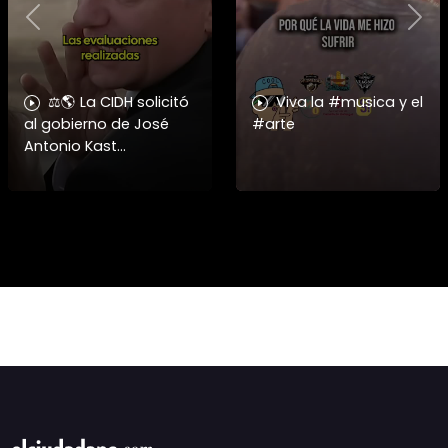
Previous
Nex
⚖️🌎 La CIDH solicitó
Viva la #musica y el
al gobierno de José
#arte
Antonio Kast
información detallada
sobre cambios
institucionales y
recortes en materia de
derechos humanos,