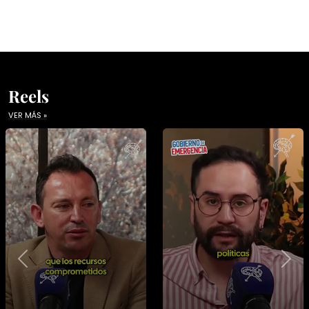
Reels
VER MÁS »
Previous
Nex