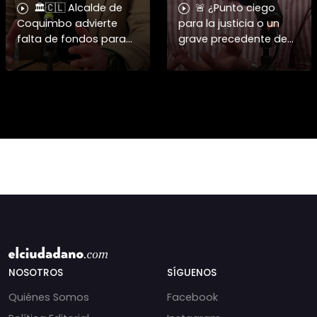
🏛️🇨🇱 Alcalde de
🚨 ¿Punto ciego
Coquimbo advierte
para la justicia o un
falta de fondos para
grave precedente de
reconstrucción en 2026
impunidad? Juan Pablo
y cuestiona
Sanhueza analiza el
negociación de
fallo que absolvió a
senadores Walker y
Claudio Crespo. 🇨🇱⚖️
Gahona 🏙️⚠️ ➡️ El alc
En es
NOSOTROS
SÍGUENOS
Quiénes Somos
Facebook