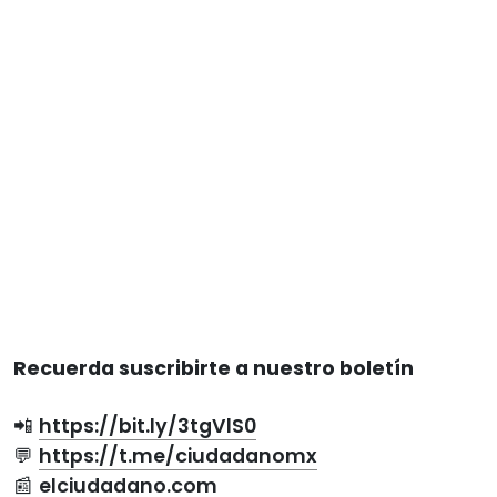
Recuerda suscribirte a nuestro boletín
📲
https://bit.ly/3tgVlS0
💬
https://t.me/ciudadanomx
📰
elciudadano.com