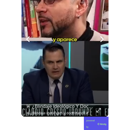
✊🇨🇱 Movimientos Del ALBA Condenan Bloqueo Petrolero De EE.
🚨 ¿Blindaje Ideológico Y Doctrinario?
✊🇨🇱 Movimientos del ALBA condenan bloqueo petrolero de EE.UU. a Cuba y defienden a Raúl Castro 🏛️🇨🇺 ➡️ En la IV Asamblea Continental del ALBA en La Habana, delegados internacionales denunciaron los graves impactos del bloqueo energético sobre los hospitales cubanos. Además, rechazaron las acusaciones de EE.UU. contra el expresidente Raúl Castro, calificándolas de persecución política que amenaza la soberanía regional. 🗣️📋 Revisa esta y otras noticias en www.elciudadano.com
🚨 ¿Blindaje ideológico y doctrinario? Andrés Giordano cuestiona la alineación de la derecha con Claudio Crespo. 🇨🇱🛡️ En esta edición de Gobierno de Emergencia, conversamos con el diputado y dirigente Andrés Giordano sobre la lectura política tras la resolución judicial del caso Gustavo Gatica. Giordano denuncia el constante respaldo e instrumentalización política que los sectores de derecha han hecho de la figura de Crespo, transformando un hecho de violencia institucional en un trofeo ideológico. Asimismo, advierte sobre la peligrosa inclinación doctrinaria y política dentro de las fuerzas de orden, cuestionando cómo el discurso de la mano dura desprotege a la ciudadanía y erosiona la neutralidad que debiese garantizar Carabineros en una democracia. 🎙️🏛️ 🎥 ¡Un debate urgente sobre el rol de las policías, los sesgos en la política chilena y la defensa de la democracia! Sigue la entrevista completa en nuestro canal de YouTube. 🔗 Ve al enlace en nuestra biografía, suscríbete para sumarte a la comunidad y déjanos tu postura en los comentarios: ¿crees que existe un sesgo político en el respaldo a las actuaciones policiales? 💬👇🏼
powered
by