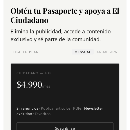
Obtén tu Pasaporte y apoya a El
Ciudadano
Elimina la publicidad, accede a contenido
exclusivo y sé parte de la comunidad.
ELIGE TU PLAN
MENSUAL
ANUAL
-10%
CIUDADANO — TOP
$4.990
/mes
Sin anuncios
· Publicar artículos · PDFs ·
Newsletter
exclusivo
· Favoritos
Suscribirse