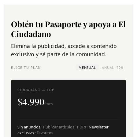
Obtén tu Pasaporte y apoya a El
Ciudadano
Elimina la publicidad, accede a contenido
exclusivo y sé parte de la comunidad.
ELIGE TU PLAN
MENSUAL
ANUAL
-10%
CIUDADANO — TOP
$4.990
/mes
Sin anuncios
· Publicar artículos · PDFs ·
Newsletter
exclusivo
· Favoritos