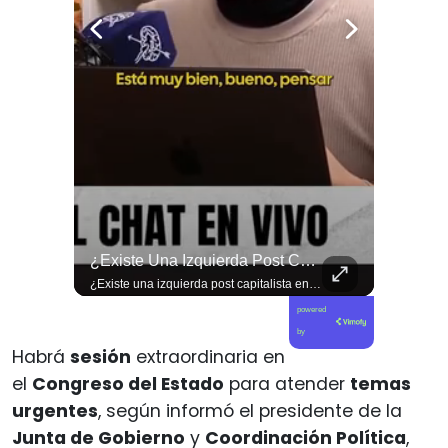
🐟 ¿Menos Jurel En La Mesa Y En Las Caletas?
¿Existe Una Izquierda Post Capitalista En Chile?
🐟 ¿Menos jurel en la mesa y en las caletas? El cambio climático y El Niño alteran las aguas chilenas. 🌊🇨🇱 Especialistas advierten que las anomalías térmicas en el océano están desplazando los cardúmenes de jurel hacia zonas más profundas y australes, alejándolos de la costa. El fenómeno golpea directamente el sustento de la pesca artesanal y amenaza la canasta básica familiar, al restringir la oferta de una de las fuentes de proteína más populares y accesibles del país. 📉🎣 🎥 Revisa el análisis científico completo y el impacto en las comunidades costeras en elciudadano.com 🔗 (Link en la biografía). ¿Has notado la escasez o el alza de precio del jurel en tu ciudad? Te leemos en los comentarios. 💬👇🏼
¿Existe una izquierda post capitalista en Chile? 🤔 Esta semana tuvimos panelazo en Gobierno de Emergencia con @giordanociudadano @jpsanhuezatortella y @naticastilloabogada 🔥
powered
by
Habrá
sesión
extraordinaria en
el
Congreso del Estado
para atender
temas
urgentes
, según informó el presidente de la
Junta de Gobierno
y
Coordinación Política
,