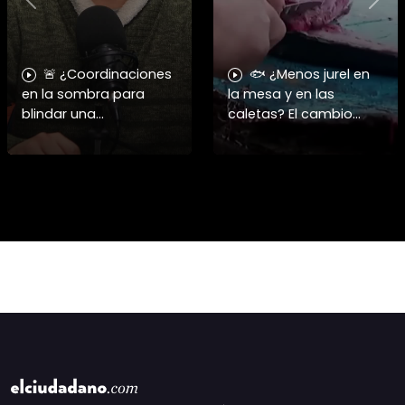
Previous
Nex
🚨 ¿Coordinaciones
🐟 ¿Menos jurel en
en la sombra para
la mesa y en las
blindar una
caletas? El cambio
candidatura
climático y El Niño
presidencial? Nuevos
alteran las aguas
chats salpican a
chilenas. 🌊🇨🇱
Andrés Chadwick. 🇨🇱
Especialistas advierten
⚖️ Mensajes
que las anomalí
incautados por la