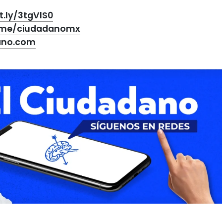
it.ly/3tgVlS0
t.me/ciudadanomx
ano.com