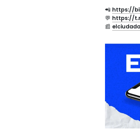
📲
https://b
💬
https://
📰
elciudad