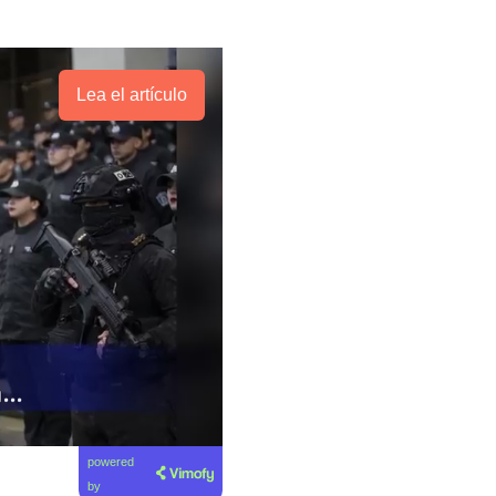
Lea el artículo
powered
by