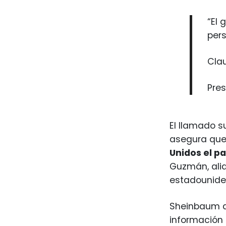
“El 
per
Cla
Pre
El llamado s
asegura qu
Unidos el p
Guzmán, ali
estadouniden
Sheinbaum de
información