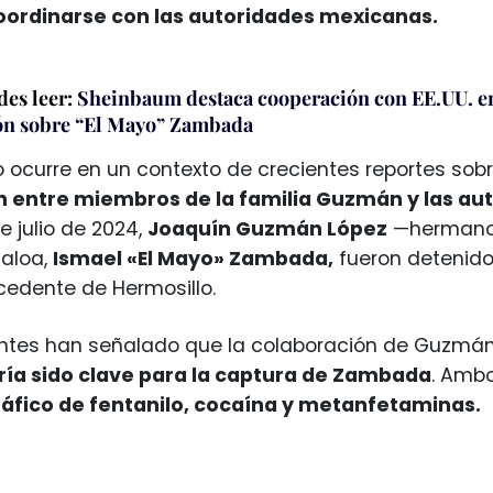
oordinarse con las autoridades mexicanas.
es leer:
Sheinbaum destaca cooperación con EE.UU. en
ón sobre “El Mayo” Zambada
o ocurre en un contexto de crecientes reportes sob
 entre miembros de la familia Guzmán y las au
 julio de 2024,
Joaquín Guzmán López
—hermano d
naloa,
Ismael «El Mayo» Zambada,
fueron detenid
cedente de Hermosillo.
entes han señalado que la colaboración de Guzmá
ría sido clave para la captura de Zambada
. Amb
ráfico de fentanilo, cocaína y metanfetaminas.