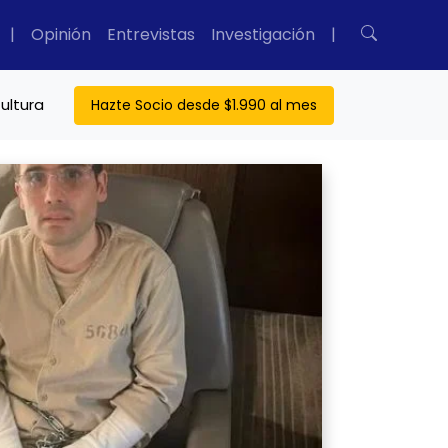
|
Opinión
Entrevistas
Investigación
|
ultura
Hazte Socio desde $1.990 al mes