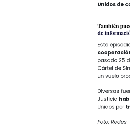
Unidos de c
También pued
de informaci
Este episodi
cooperación
pasado 25 de
Cártel de Si
un vuelo pro
Diversas fu
Justicia
hab
Unidos por
t
Foto: Redes