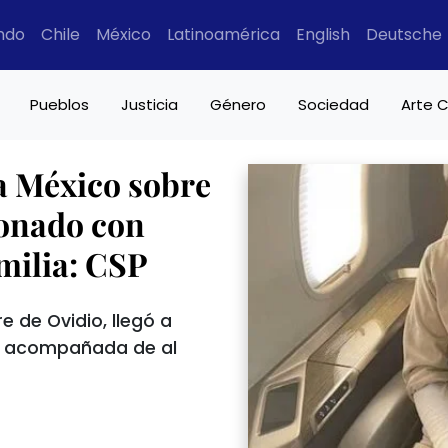
ndo
Chile
México
Latinoamérica
English
Deutsche
Pueblos
Justicia
Género
Sociedad
Arte C
a México sobre
ionado con
milia: CSP
e de Ovidio, llegó a
o, acompañada de al