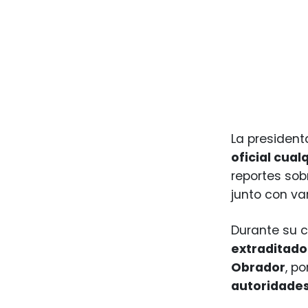
La presiden
oficial cua
reportes sob
junto con var
Durante su 
extraditado
Obrador
, p
autoridade