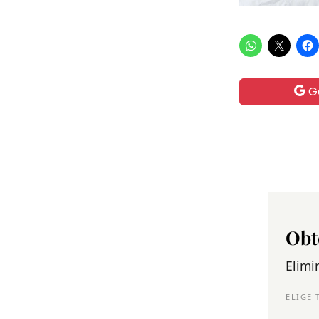
G
Obt
Elimi
ELIGE 