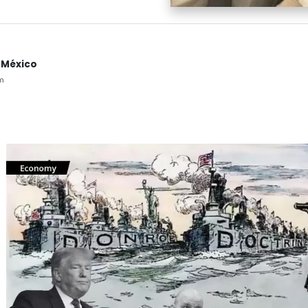
 México
m