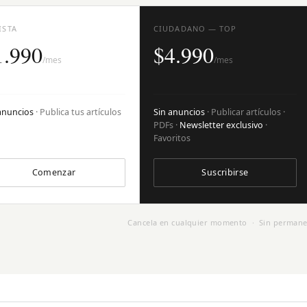
ISTA
CIUDADANO — TOP
1.990
$4.990
/mes
/mes
anuncios
· Publica tus artículos
Sin anuncios
· Publicar artículos ·
PDFs ·
Newsletter exclusivo
·
Favoritos
Comenzar
Suscribirse
Cancela en cualquier momento · Sin permane