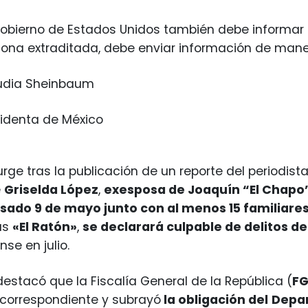
gobierno de Estados Unidos también debe informar a 
sona extraditada, debe enviar información de man
udia Sheinbaum
sidenta de México
urge tras la publicación de un reporte del periodist
e
Griselda López
,
exesposa de Joaquín “El Chapo
asado 9 de mayo junto con al menos 15 familiares
as
«El Ratón»
,
se declarará culpable de delitos d
se en julio.
stacó que la Fiscalía General de la República (
F
 correspondiente y subrayó
la obligación del
Depar