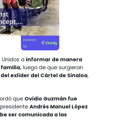
powered
by
s Unidos a
informar de manera
familia,
luego de que surgieran
el exlíder del Cártel de Sinaloa
,
cordó que
Ovidio Guzmán fue
xpresidente
Andrés Manuel López
be ser comunicada a las