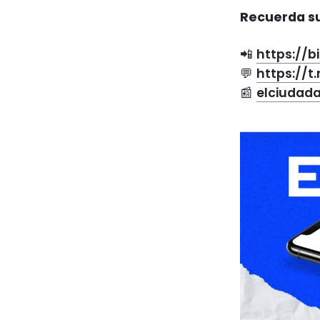
Recuerda su
📲
https://b
💬
https://
📰
elciudad