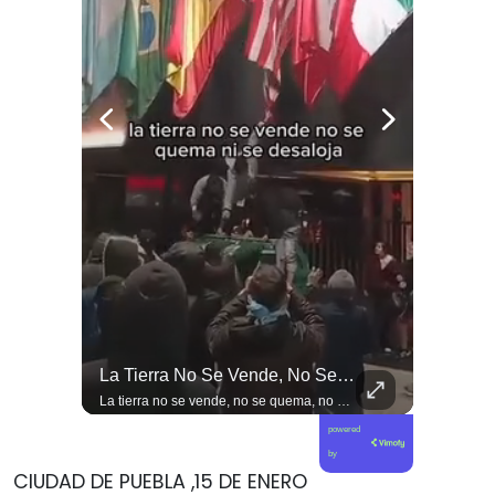
🔴 Joaquín Lavín, Abandona La Cárcel Sin Hacer Declaraciones
La Tierra No Se Vende, No Se Quema, No Se Desaloja La Protesta En Toda #argentina Contra La Injerencia Norteamericana Y Sionista Siendo Frenada Por...
🔴 Joaquín Lavín, abandona la cárcel sin hacer declaraciones
La tierra no se vende, no se quema, no se desaloja la protesta en toda #argentina contra la injerencia norteamericana y sionista siendo frenada por un pueblo movilizado y un Milei que se arrodilla #noticias
powered
by
CIUDAD DE PUEBLA ,15 DE ENERO