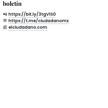
boletín
📲
https://bit.ly/3tgVlS0
💬
https://t.me/ciudadanomx
📰
elciudadano.com