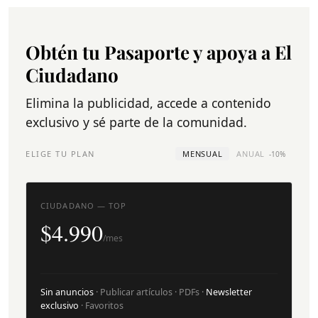
Obtén tu Pasaporte y apoya a El
Ciudadano
Elimina la publicidad, accede a contenido
exclusivo y sé parte de la comunidad.
ELIGE TU PLAN
MENSUAL
ANUAL
-10%
CIUDADANO — TOP
$4.990
/mes
Sin anuncios
· Publicar artículos · PDFs ·
Newsletter
exclusivo
· Favoritos