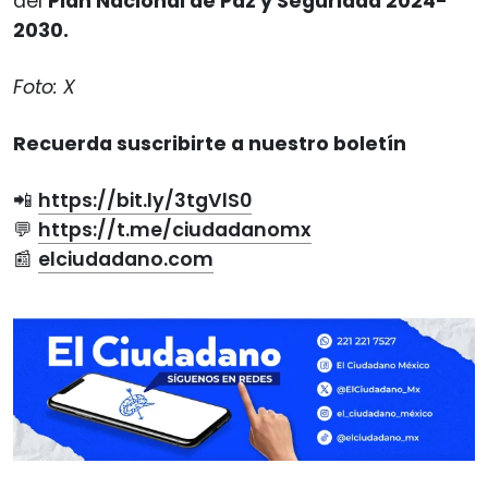
del
Plan Nacional de Paz y Seguridad 2024-
2030.
Foto: X
Recuerda suscribirte a nuestro boletín
📲
https://bit.ly/3tgVlS0
💬
https://t.me/ciudadanomx
📰
elciudadano.com