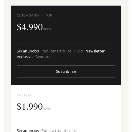
CIUDADANO — TOP
$4.990
/mes
Sin anuncios
· Publicar artículos · PDFs ·
Newsletter
exclusivo
· Favoritos
Suscribirse
TURISTA
$1.990
/mes
Sin anuncios
· Publica tus artículos