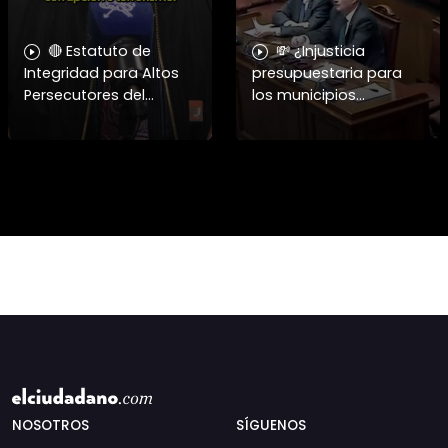
🔴 Estatuto de
💸 ¿Injusticia
Integridad para Altos
presupuestaria para
Persecutores del
los municipios
Estado ➡️ El periodista y
golpeados? El alcalde
analista Patricio Mery
de Coquimbo apunta
cuestionó duramente
a los costos de la
los casos de
megarreforma. 🇨🇱🏛️
exautoridades
En este capítulo
NOSOTROS
SÍGUENOS