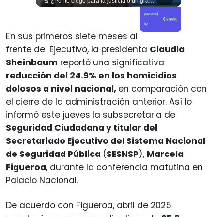
🏛️ ¿Justicia tardía ante crímenes de lesa humanidad? El 27.° Juzgado Civil de Santiago condenó al Fisco a pagar $70 millones a Luis Alberto Costa del Pozo. 🇨🇱⚖️ El tribunal acogió la demanda del periodista detenido en abril de 1975 por agentes de la DINA, quien sufrió brutales torturas en centros clandestinos como Villa Grimaldi, Cuatro Álamos, Tres Álamos y el campo de prisioneros Melinka, antes de partir al exilio en Suecia. En la resolución, la magistrada Jacqueline Dunlop rechazó la prescripción alegada por el Fisco, ratificando que los delitos de lesa humanidad no prescriben. El fallo respaldó los peritajes clínicos que acreditan el trauma acumulativo y estrés postraumático que persisten en la víctima a casi cinco décadas de las vejaciones. 📜🕊️ 🎥 Sigue el detalle de los fallos en materia de Derechos Humanos y memoria histórica en nuestro portal elciudadano.com. 🔗 Ve directo al enlace en nuestra biografía y súmate a la conversación.
🚨 ¿Punto ciego para la justicia o un grave precedente de impunidad? Juan Pablo Sanhueza analiza el fallo que absolvió a Claudio Crespo. 🇨🇱⚖️ En este nuevo capítulo de Gobierno de Emergencia, conversamos con el analista Juan Pablo Sanhueza para desmenuzar las implicancias éticas, sociales y judiciales tras la absolución del exteniente coronel de Carabineros, Claudio Crespo. Sanhueza expone cómo, a pesar de que los peritajes acreditaron que los disparos del exoficial causaron la ceguera de Gustavo Gatica, el uso de marcos legales como la Ley Naín-Retamal terminaron exculpándolo de responsabilidad penal. Un análisis crítico sobre las falencias del sistema probatorio, el debilitamiento de los estándares internacionales de Derechos Humanos y la dolorosa señal institucional de dejar un hecho de esta magnitud sin sanción. 🎙️🏛️ 🎥 ¡Una conversación imprescindible sobre garantías de no repetición, justicia y DD.HH. en Chile! Revisa el capítulo completo en nuestro canal de YouTube. 🔗 Ve al enlace en nuestra biografía, suscríbete para sumarte a la comunidad y déjanos tu opinión en los comentarios: ¿consideras que este fallo sienta un precedente peligroso para el país? 💬👇🏼
powered
by
En sus primeros siete meses al
frente del Ejecutivo, la presidenta
Claudia
Sheinbaum
reportó una significativa
reducción del 24.9% en los homicidios
dolosos a nivel nacional,
en comparación con
el cierre de la administración anterior. Así lo
informó este jueves la subsecretaria de
Seguridad Ciudadana y titular del
Secretariado Ejecutivo del Sistema Nacional
de Seguridad Pública
(
SESNSP
),
Marcela
Figueroa
, durante la conferencia matutina en
Palacio Nacional.
De acuerdo con Figueroa, abril de 2025