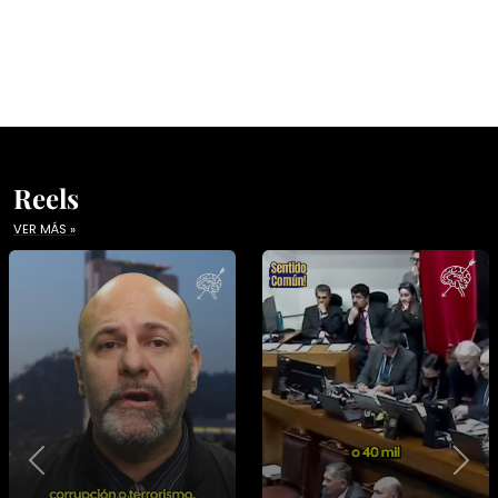
Reels
VER MÁS »
Previous
Nex