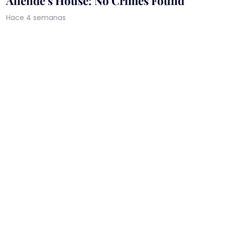
Allende's House: No Crimes Found
Hace 4 semanas