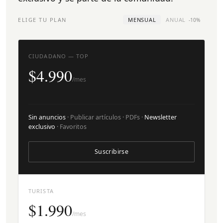
ELIGE TU PLAN
MENSUAL
ANUAL
-10%
CIUDADANO — TOP
$4.990
/mes
Sin anuncios
· Publicar artículos · PDFs ·
Newsletter
exclusivo
· Favoritos
Suscribirse
TURISTA
$1.990
/mes