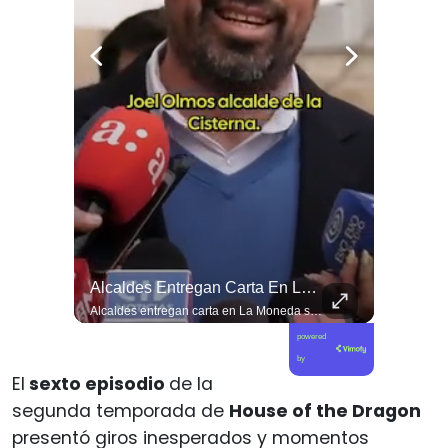
No Permitiremos Que La Impunidad Siga Avanzando”
Alcaldes Entregan Carta En La Moneda Sobre Delincuencia En Menores
Senadora Campillai: “No permitiremos que la impunidad siga avanzando”
Alcaldes entregan carta en La Moneda sobre delincuencia en menores
powered
by
El
sexto episodio
de la
segunda temporada de
House of the Dragon
presentó giros inesperados y momentos