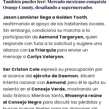
También puedes leer:
Mercado mexicano conquista
Orange County, desafiando a supermercados
Jason Lannister llega a Golden Tooth
,
reafirmando el apoyo de los habitantes locales.
Sin embargo, condiciona su marcha a la
participación de
Aemond Targaryen,
quien
responde con furia a la solicitud y sugiere una
alianza con
La Triarquía
para enviar un
mensaje a
Corlys Velaryon.
Ser Criston Cole
expresó su preocupación por
el avance del
ejército de Daemon.
Alicent
intenta razonar con
Aemond
, pero él le quita su
asiento en el
Consejo Verde,
mostrando un
lado tiránico. Mientras tanto
, Rhaenyra reúne
al Consejo Negro
para discutir las pérdidas y
buscar nuevos jinetes para los dragones sin