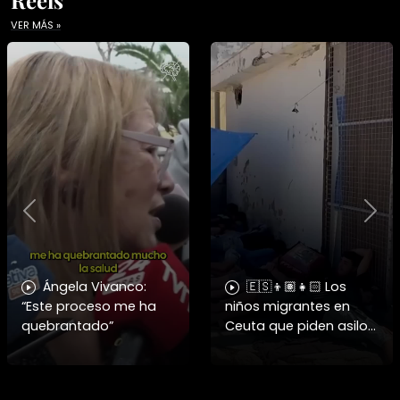
VER MÁS »
Previous
Nex
Ángela Vivanco:
🇪🇸👦🏽👧🏻 Los
“Este proceso me ha
niños migrantes en
quebrantado”
Ceuta que piden asilo
a España se enfrentan
a fuertes y difíciles
condiciones