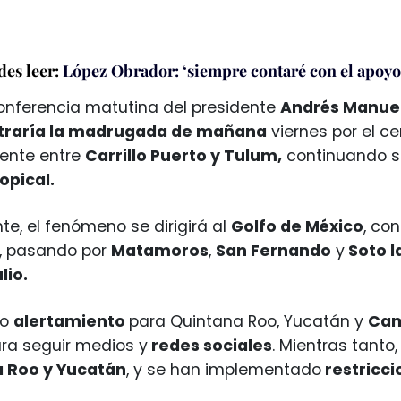
es leer:
López Obrador: ‘siempre contaré con el apoyo
onferencia matutina del presidente
Andrés Manue
traría la madrugada de mañana
viernes por el ce
ente entre
Carrillo Puerto y Tulum,
continuando s
opical.
te, el fenómeno se dirigirá al
Golfo de México
, co
, pasando por
Matamoros
,
San Fernando
y
Soto l
lio.
do
alertamiento
para Quintana Roo, Yucatán y
Ca
ra seguir medios y
redes sociales
. Mientras tanto
 Roo y Yucatán
, y se han implementado
restricci