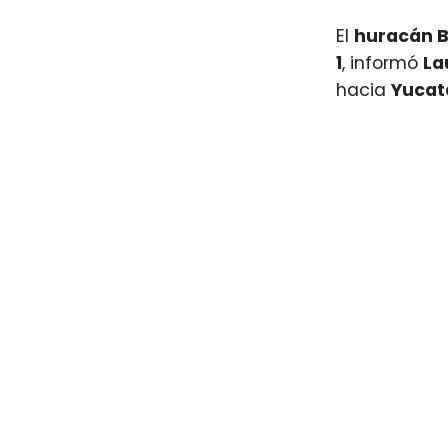
El
huracán B
1
, informó
La
hacia
Yucat