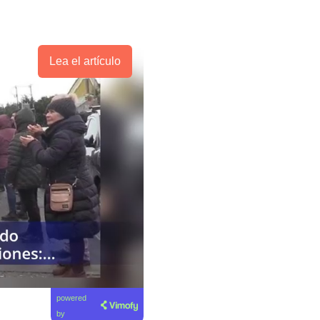
Lea el artículo
powered
by