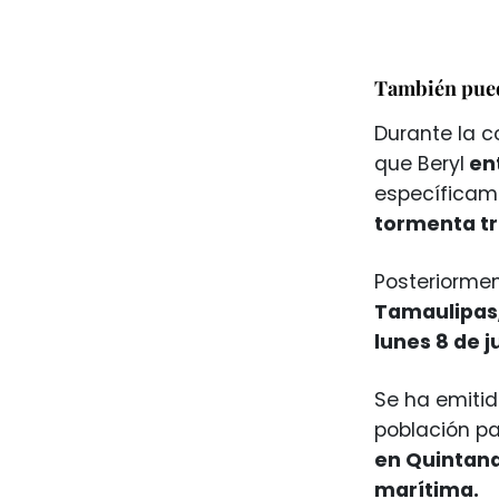
También pued
Durante la c
que Beryl
en
específicam
tormenta tr
Posteriormen
Tamaulipas
lunes 8 de ju
Se ha emiti
población pa
en Quintana
marítima.