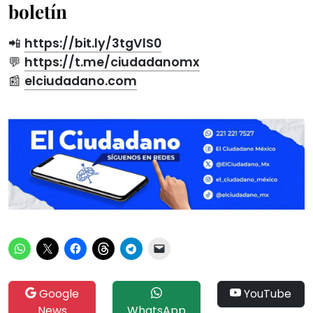
boletín
📲
https://bit.ly/3tgVlS0
💬
https://t.me/ciudadanomx
📰
elciudadano.com
Google
YouTube
News
WhatsApp