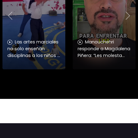
Previous
Nex
Las artes marciales
Manouchehri
no solo enseñan
responde a Magdalena
disciplinas a los niños y
Piñera: “Les molesta
niñas si no también ser
que toquemos a los
honorables #deporte
que se creían
felicidades maestro
intocables” El diputado
@shaoxi15
Daniel Manouchehri
(PS) respondió a lo