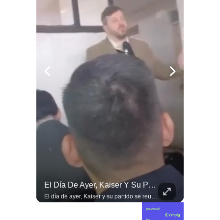
Manouchehri Responde A Magdalena Piñera: “Les Molesta Que Toquemos A Los Que Se Creían Intocables”, , El Diputado Daniel Manouchehri (PS) Respondió A Los Dichos...
El Día De Ayer, Kaiser Y Su Partido Se Reunieron En La Sede De Villa Santa Elena, En Nuestra Comuna De Macul.
Manouchehri responde a Magdalena Piñera: “Les molesta que toquemos a los que se creían intocables” El diputado Daniel Manouchehri (PS) respondió a los dichos de Magdalena Piñera, hija del expresidente Sebastián Piñera, quien en una entrevista afirmó que “no quiero un Congreso lleno de Manouchehris (…) nadie lo sigue”, en el marco de una reflexión sobre el debate público y el legado del exmandatario. El parlamentario por la Región de Coquimbo defendió su trabajo legislativo y fiscalizador, apuntando a que su respaldo ciudadano y sus acciones contra redes de poder contradicen las críticas formuladas por la hija del exmandatario. “Magdalena Piñera dice que nadie nos sigue. Los casi 100 mil votos en la última elección, récord histórico para un parlamentario en mi región, dicen otra cosa. Ese respaldo es un mandato para enfrentar los abusos de los poderosos. Nuestras acusaciones constitucionales terminaron con tres jueces destituidos y nuestras denuncias abrieron investigaciones penales en el Caso Hermosilla, entre ellas la que investiga a Chadwick”, indicó Manouchehri.
El día de ayer, Kaiser y su partido se reunieron en la sede de Villa Santa Elena, en nuestra comuna de Macul. Sin autorización, sin vínculo previo con el territorio y sin haber estado cuando las vecinas y vecinos los han necesitado. Llegaron con el descaro de quienes creen que, por tener poder político, pueden hacer y deshacer a su antojo en nuestras villas y barrios. Nuestros barrios no son el patio trasero de ningún partido político.
powered
by