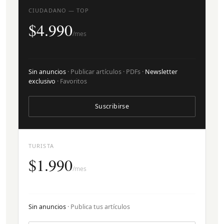
CIUDADANO — TOP
$4.990
/mes
Sin anuncios
· Publicar artículos · PDFs ·
Newsletter
exclusivo
· Favoritos
Suscribirse
TURISTA
$1.990
/mes
Sin anuncios
· Publica tus artículos