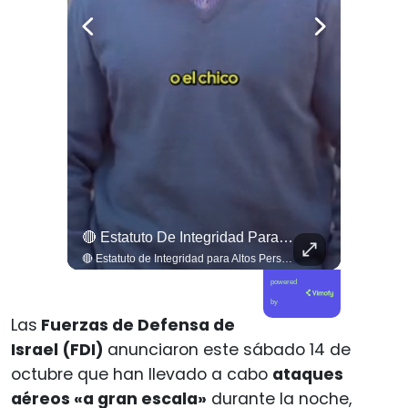
¡Nueva Edición De El Ciudadano!
🔴 Estatuto De Integridad Para Altos Persecutores Del Estado, , ➡️ El Periodista Y Analista Patricio Mery Cuestionó Duramente Los Casos De Exautoridades E Inteligencia...
¡Nueva edición de El Ciudadano! ¿Quieres tu ejemplar?
🔴 Estatuto de Integridad para Altos Persecutores del Estado ➡️ El periodista y analista Patricio Mery cuestionó duramente los casos de exautoridades e inteligencia que pasan a la defensa de imputados por narcotráfico y corrupción. Para frenar esta "puerta giratoria", planteó crear un Estatuto de Integridad con inhabilidad de cinco años para altos persecutores, evitando que usen información privilegiada del Estado a favor del crimen organizado. 🗣️📋 Revisa esta y otras noticias en www.elciudadano.com
powered
by
Las
Fuerzas de Defensa de
Israel (FDI)
anunciaron este sábado 14 de
octubre que han llevado a cabo
ataques
aéreos «a gran escala»
durante la noche,