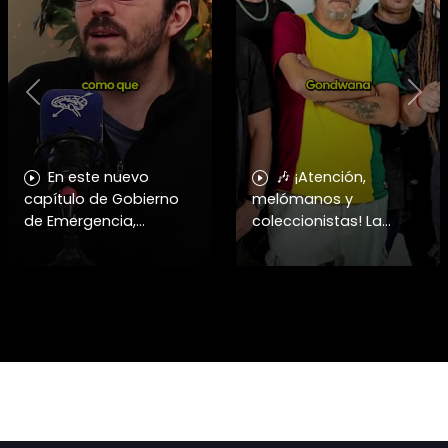
Previous
Nex
En este nuevo
🎶 ¡Atención,
capítulo de Gobierno
melómanos y
de Emergencia,
coleccionistas! La
conversamos con el
cultura del formato
abogado y analista
físico se apodera del
político Álvaro
centro de Santiago. 📻
Valenzuela para
✨ Este 15 de agosto, el
analizar la reciente
Centro Cultural
alocución