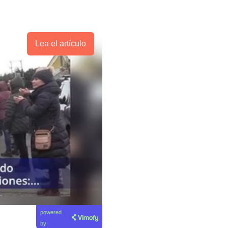
Lea el artículo
powered
by