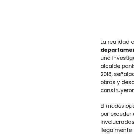
La realidad c
departamen
una investig
alcalde pani
2018, señalad
obras y desa
construyero
El
modus op
por exceder 
involucradas
ilegalmente 