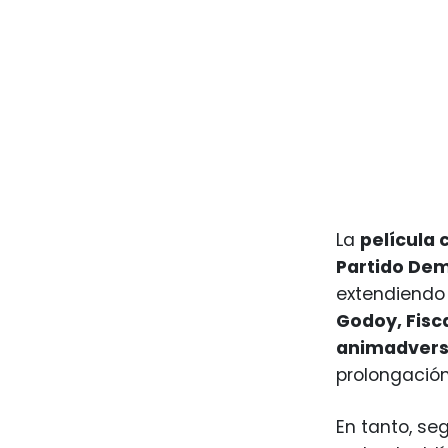
La
película 
Partido Dem
extendiendo 
Godoy, Fisca
animadversi
prolongació
En tanto, se