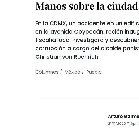
Manos sobre la ciudad
En la CDMX, un accidente en un edif
en la avenida Coyoacán, recién inaug
fiscalía local investigara y descubri
corrupción a cargo del alcalde panis
Christian von Roehrich
/
/
Columnas
México
Puebla
Arturo Garm
21/11/2023 7:16pm