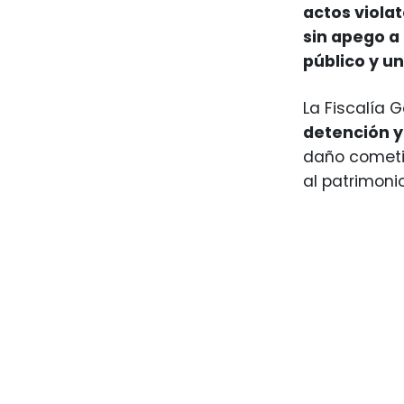
actos violat
sin apego a 
público y u
La Fiscalía 
detención y
daño cometid
al patrimonio