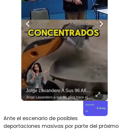
Viva La #musica Y El #arte Ripolito : La Vida De Me Hizo Sufrir
Jorge Lavandero A Sus 96 Años Hace Ejercicio De Memoria Que Debería Ser Enseñado En Todas Las Escuelas De #chile Para Frenar El Saqueo.
Viva la #musica y el #arte ripolito : la vida de me hizo sufrir
Jorge Lavandero a sus 96 años hace ejercicio de memoria que debería ser enseñado en todas las escuelas de #chile para frenar el saqueo. #cobre #cooper
powered
by
Ante el escenario de posibles
deportaciones masivas por parte del próximo