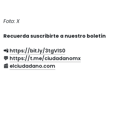
Foto: X
Recuerda suscribirte a nuestro boletín
📲
https://bit.ly/3tgVlS0
💬
https://t.me/ciudadanomx
📰
elciudadano.com