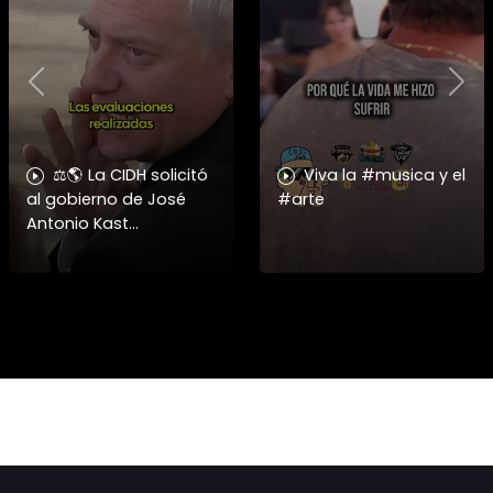
Previous
Nex
⚖️🌎 La CIDH solicitó
Viva la #musica y el
al gobierno de José
#arte
Antonio Kast
información detallada
sobre cambios
institucionales y
recortes en materia de
derechos humanos,