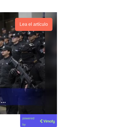
Lea el artículo
powered
by