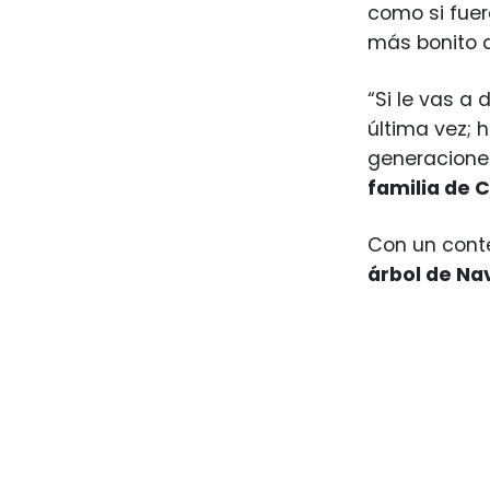
como si fuer
más bonito
“Si le vas a 
última vez; 
generacione
familia de 
Con un conte
árbol de Na