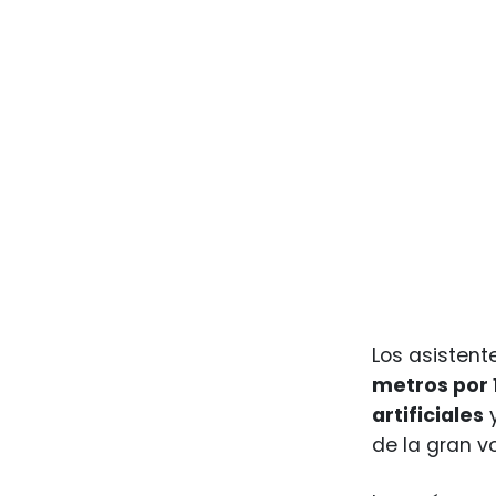
Los asistent
metros por 1
artificiales
y
de la gran v