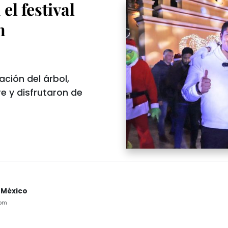
l festival
n
ación del árbol,
e y disfrutaron de
 México
7pm