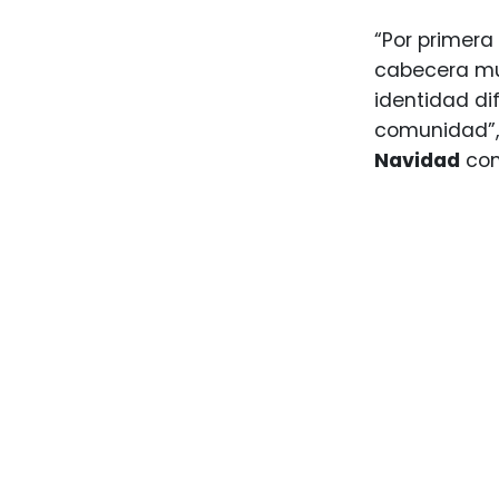
“Por primera
cabecera mun
identidad di
comunidad”, 
Navidad
con 