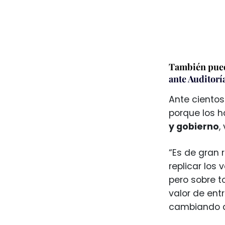
También pued
ante Auditorí
Ante cientos
porque los h
y gobierno
,
“Es de gran 
replicar los
pero sobre t
valor de ent
cambiando al