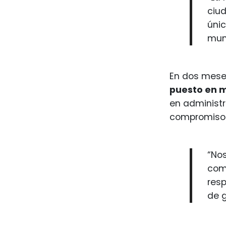
ciud
únic
muni
En dos mese
puesto en m
en administr
compromiso y
“No
com
res
de g