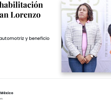
abilitación
San Lorenzo
 automotriz y beneficio
 México
pm