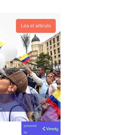
Lea el artículo
powered
by