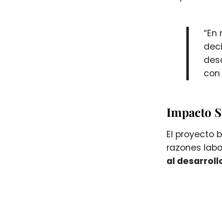
“En 
deci
desd
con 
Impacto S
El proyecto 
razones labo
al desarroll