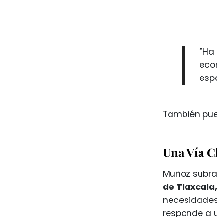
“Ha 
econ
espa
También pue
Una Vía C
Muñoz subr
de Tlaxcala,
necesidades 
responde a 