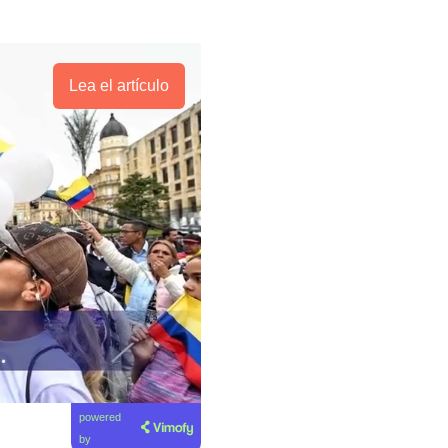
Lea el artículo
powered
by