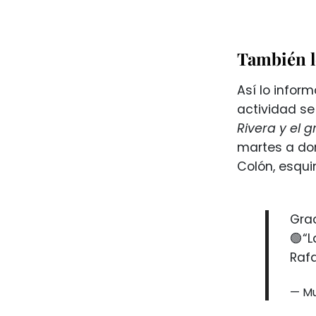
También l
Así lo infor
actividad s
Rivera y el 
martes a dom
Colón, esquin
Grac
🟢“L
Rafa
— Mu