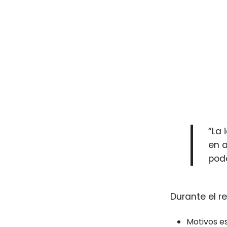
“La 
en 
pode
Durante el r
Motivos e