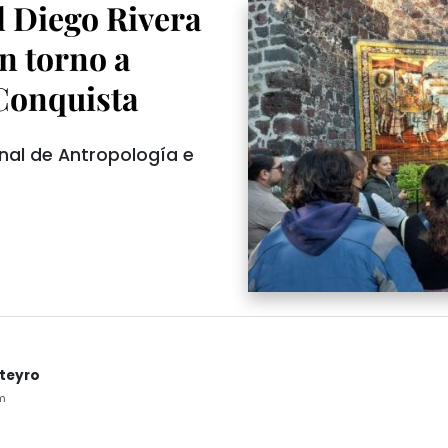
 Diego Rivera
n torno a
Conquista
onal de Antropología e
nteyro
m