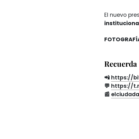
El nuevo pre
institucional
FOTOGRAFÍA
Recuerda 
📲
https://bi
💬
https://
📰
elciudad