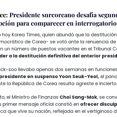
ee:
Presidente surcoreano desafía segund
pción para comparecer en interrogatorio
tó hoy Korea Times, quien abundó que la destitució
emocrático de Corea- se votó ante la renuencia de
 un número de puestos vacantes en el Tribunal Co
er a la destitución definitiva del anterior pres
ck-soo llevaba apenas dos semanas en funciones,
 presidente en suspenso Yoon Seuk-Yeol,
el pano
te la República de Corea resulta agreste e incierto.
o, el Ministro de Finanzas
Choi Sang-Mok
, se con
u primer mensaje oficial constió en
ofrecer discul
ítica que vive su nación, reflejada en el vertiginoso 