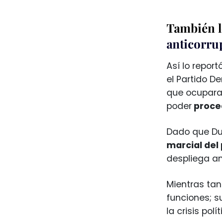
También l
anticorru
Así lo repor
el Partido D
que ocuparan
poder
proced
Dado que Du
marcial del
despliega an
Mientras tant
funciones; s
la crisis pol