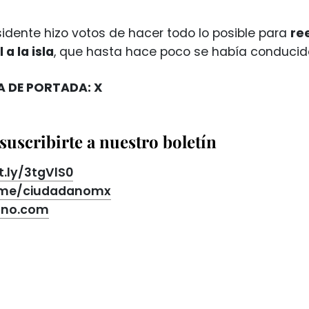
sidente hizo votos de hacer todo lo posible para
re
 a la isla
, que hasta hace poco se había conduci
 DE PORTADA: X
suscribirte a nuestro boletín
t.ly/3tgVlS0
t.me/ciudadanomx
ano.com