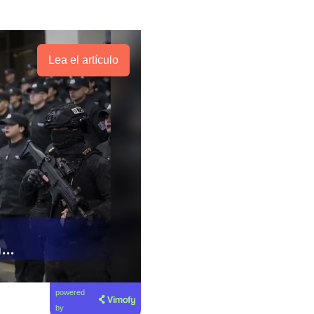
Lea el artículo
powered
by