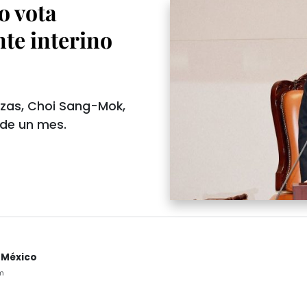
o vota
nte interino
nzas, Choi Sang-Mok,
 de un mes.
 México
m