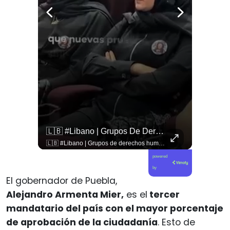
🇨🇴🪧 #Colombia | Protestas En Contra De La Toma De Posesión De Abelardo Son Lideradas Por Iván Cepeda
🇱🇧 #Libano | Grupos De Derechos Humanos Presentan Pruebas Sobre El Asesinato De La Periodista Libanesa Amal Khalil, Asesinada Por Israel.
🇨🇴🪧 #Colombia | Protestas en contra de la toma de posesión de Abelardo son lideradas por Iván Cepeda
🇱🇧 #Libano | Grupos de derechos humanos presentan pruebas sobre el asesinato de la periodista libanesa Amal Khalil, asesinada por Israel.
powered
by
El gobernador de Puebla,
Alejandro Armenta Mier,
es el
tercer
mandatario del país con el mayor porcentaje
de aprobación de la ciudadanía
. Esto de