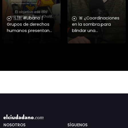
🇱🇧 #Libano |
🚨 ¿Coordinaciones
Grupos de derechos
en la sombra para
humanos presentan
blindar una
pruebas sobre el
candidatura
asesinato de la
presidencial? Nuevos
periodista libanesa
chats salpican a
Amal Khalil, asesinada
Andrés Chadwick. 🇨🇱
por Israel.
⚖️ Mensajes
incautados por la
NOSOTROS
SÍGUENOS