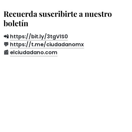
Recuerda suscribirte a nuestro
boletín
📲
https://bit.ly/3tgVlS0
💬
https://t.me/ciudadanomx
📰
elciudadano.com