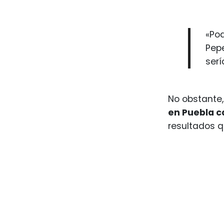
«Po
Pepe
ser
No obstante,
en Puebla c
resultados q