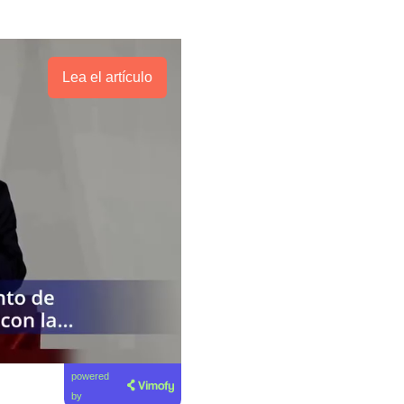
Lea el artículo
powered
by