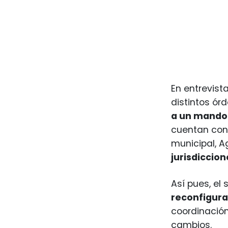
En entrevist
distintos ór
a un mando 
cuentan con 
municipal, Ag
jurisdiccio
Así pues, el
reconfigura
coordinación
cambios.