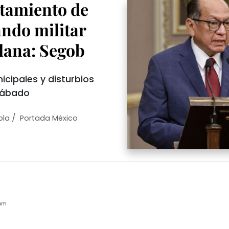
ntamiento de
ndo militar
dana: Segob
icipales y disturbios
sábado
/
bla
Portada México
pm