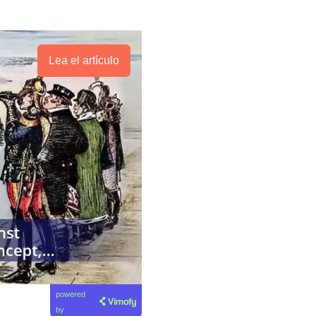
Lea el artículo
powered
by