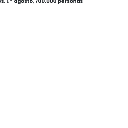
es.
En
agosto
,
700.000 personas