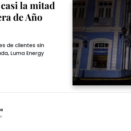
casi la mitad
era de Año
s de clientes sin
vada, Luma Energy
ua
pm