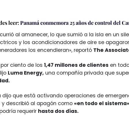
es leer:
Panamá conmemora 25 años de control del Ca
currió al amanecer, lo que sumió a la isla en un sil
ctricos y los acondicionadores de aire se apagar
eneradores los encendieran», reportó
The Associat
por ciento de los
1,47 millones de clientes
en todo
ijo
Luma Energy,
una compañía privada que superv
dad.
 dijo que está activando operaciones de emergen
d
y describió al apagón como
«en todo el sistema
 podría requerir
hasta dos días.