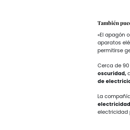
También pued
«El apagón o
aparatos elé
permitirse g
Cerca de 90 
oscuridad,
d
de electrici
La compañía
electricida
electricidad