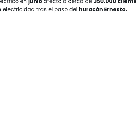
léctrico en
junio
afectó a cerca de
350.000 client
 electricidad tras el paso del
huracán Ernesto.