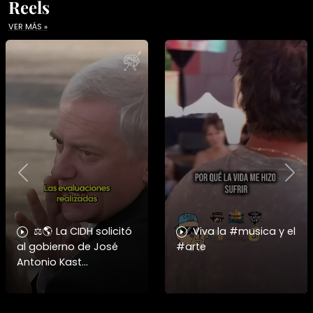
Reels
VER MÁS »
Previous
Nex
⚖️🌎 La CIDH solicitó
Viva la #musica y el
al gobierno de José
#arte
Antonio Kast
información detallada
sobre cambios
institucionales y