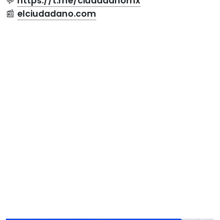
💬
https://t.me/ciudadanomx
📰
elciudadano.com