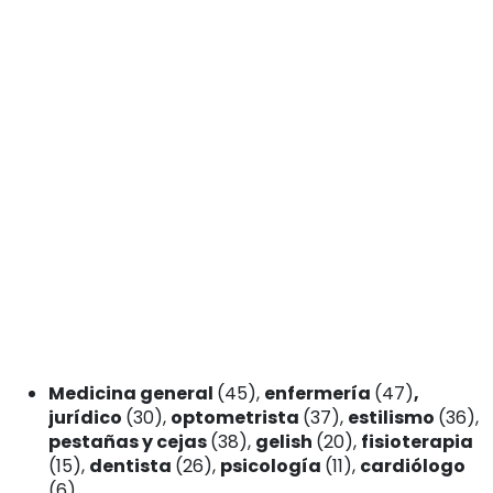
Medicina general
(45),
enfermería
(47)
,
jurídico
(30),
optometrista
(37),
estilismo
(36),
pestañas y cejas
(38),
gelish
(20),
fisioterapia
(15),
dentista
(26),
psicología
(11),
cardiólogo
(6).