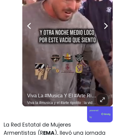
Jorge Lavandero A Sus 96 Años Hace Ejercicio De Memoria Que Debería Ser Enseñado En Todas Las Escuelas De #chile Para Frenar El Saqueo.
Viva La #musica Y El #arte Ripolito : La Vida De Me Hizo Sufrir
Jorge Lavandero a sus 96 años hace ejercicio de memoria que debería ser enseñado en todas las escuelas de #chile para frenar el saqueo. #cobre #cooper
Viva la #musica y el #arte ripolito : la vida de me hizo sufrir
powered
by
La Red Estatal de Mujeres
Armentistas (R
EMA
), llevó una jornada