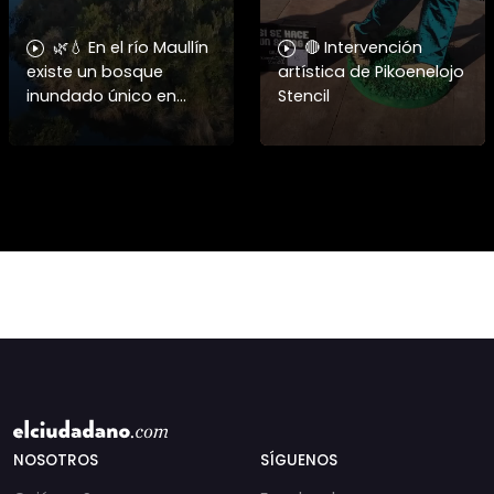
🌿💧 En el río Maullín
🔴 Intervención
existe un bosque
artística de Pikoenelojo
inundado único en
Stencil
Chile, hogar del huillín y
de cientos de especies.
Conoce la campaña
“Una Mano por el
Bosqu
NOSOTROS
SÍGUENOS