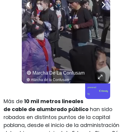
🔴 ¿Qué Le Parece El Perdón A Carabineros Que Cegaron Personas?
🔴 Marcha De La Confusam
🔴 ¿Qué le parece el perdón a carabineros que cegaron personas?
🔴 marcha de la Confusam
powered
by
Más de
10 mil metros lineales
de cable de alumbrado público
han sido
robados en distintos puntos de la capital
poblana, desde el inicio de la administración