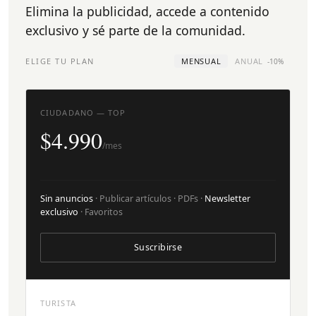
Elimina la publicidad, accede a contenido
exclusivo y sé parte de la comunidad.
ELIGE TU PLAN
MENSUAL
ANUAL
-10%
CIUDADANO — TOP
$4.990
/mes
Sin anuncios
· Publicar artículos · PDFs ·
Newsletter
exclusivo
· Favoritos
Suscribirse
TURISTA