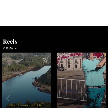
Reels
VER MÁS »
Previous
Nex