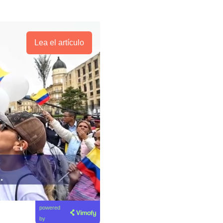
Lea el artículo
powered
by