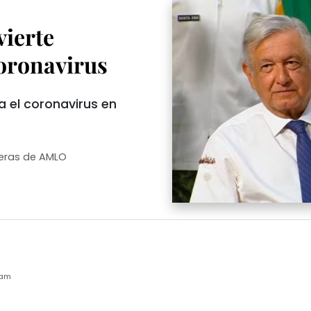
vierte
oronavirus
a el coronavirus en
eras de AMLO
2am