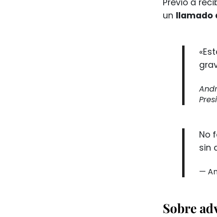
Previo a reci
un
llamado 
«Est
gra
Andr
Pres
No 
sin
— An
Sobre ad