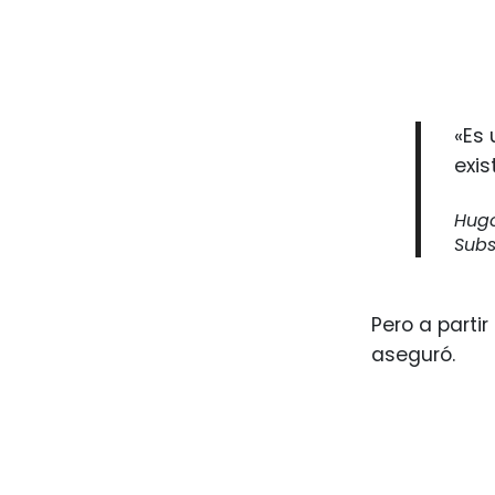
«Es 
exis
Hugo
Subs
Pero a parti
aseguró.