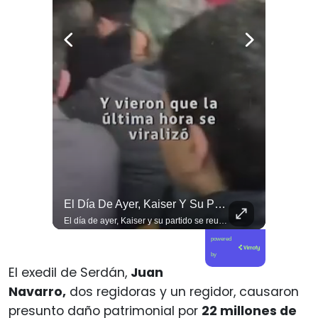
Las Artes Marciales No Solo Enseñan Disciplinas A Los Niños Y Niñas Si No También Ser Honorables #deporte Felicidades Maestro @shaoxi15
El Día De Ayer, Kaiser Y Su Partido Se Reunieron En La Sede De Villa Santa Elena, En Nuestra Comuna De Macul.
Las artes marciales no solo enseñan disciplinas a los niños y niñas si no también ser honorables #deporte felicidades maestro @shaoxi15
El día de ayer, Kaiser y su partido se reunieron en la sede de Villa Santa Elena, en nuestra comuna de Macul. Sin autorización, sin vínculo previo con el territorio y sin haber estado cuando las vecinas y vecinos los han necesitado. Llegaron con el descaro de quienes creen que, por tener poder político, pueden hacer y deshacer a su antojo en nuestras villas y barrios. Nuestros barrios no son el patio trasero de ningún partido político.
powered
by
El exedil de Serdán,
Juan
Navarro,
dos regidoras y un regidor, causaron
presunto daño patrimonial por
22 millones de