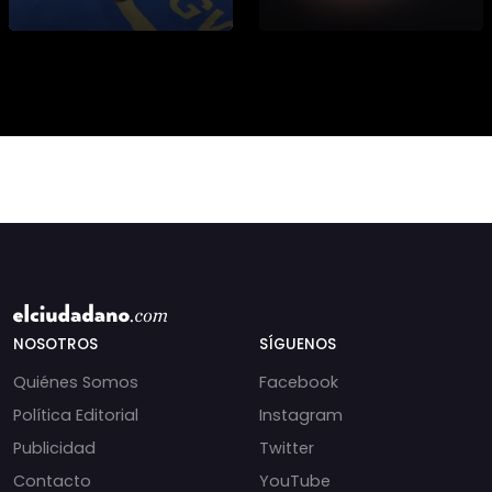
niñas si no también ser
que toquemos a los
honorables #deporte
que se creían
felicidades maestro
intocables” El diputado
@shaoxi15
Daniel Manouchehri
(PS) respondió a lo
NOSOTROS
SÍGUENOS
Quiénes Somos
Facebook
Política Editorial
Instagram
Publicidad
Twitter
Contacto
YouTube