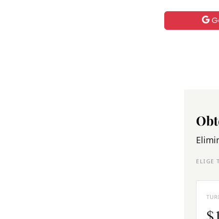
G
Obt
Elimi
ELIGE 
TUR
$