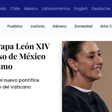
ndo
Chile
México
Latinoamérica
English
Deutsche
Pueblos
Justicia
Género
Sociedad
Arte C
 Papa León XIV
so de México
ismo
el nuevo pontífice
do del Vaticano