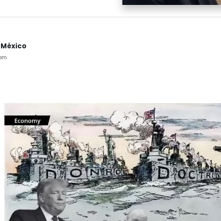
 México
5pm