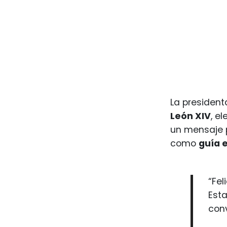
La president
León XIV
, e
un mensaje p
como
guía e
“Fel
Esta
conv