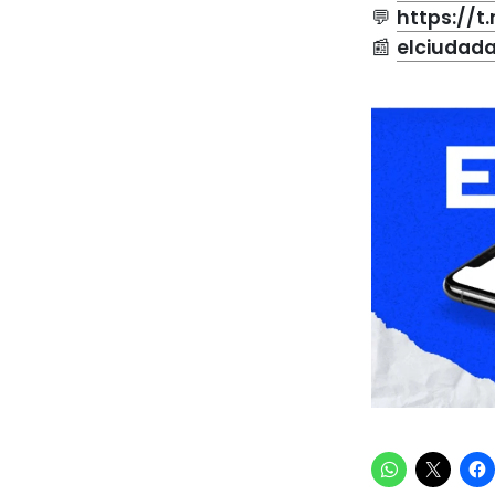
💬
https://
📰
elciudad