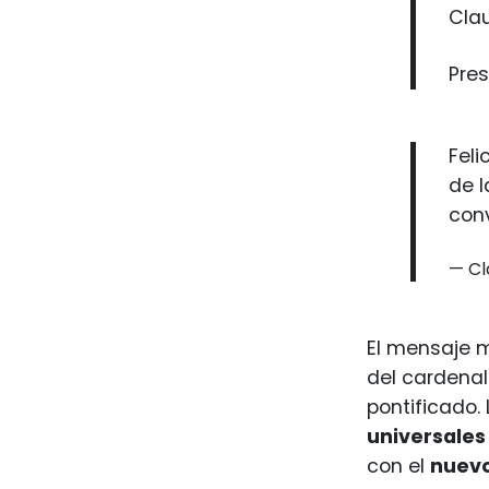
Cla
Pre
Feli
de l
conv
— Cl
El mensaje 
del cardena
pontificado.
universales
con el
nuevo 