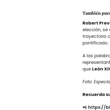
También pued
Robert Prev
elección, 
trayectoria
pontificado.
A las palabr
representant
que
León XI
Foto: Especia
Recuerda su
📲
https://b