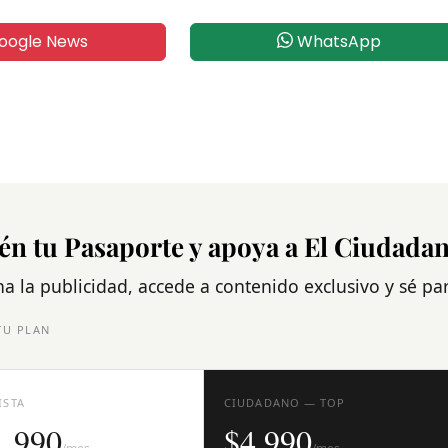
oogle News
WhatsApp
én tu Pasaporte y apoya a El Ciudada
na la publicidad, accede a contenido exclusivo y sé p
TU PLAN
ISTA
CIUDADANO — TOP
1.990
$4.990