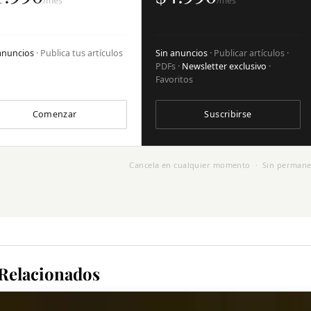
/mes
/mes
anuncios
· Publica tus artículos
Sin anuncios
· Publicar artículos ·
PDFs ·
Newsletter exclusivo
·
Favoritos
Comenzar
Suscribirse
Cancela en cualquier momento · Sin permane
 Relacionados