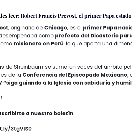
es leer:
Robert Francis Prevost, el primer Papa estad
ost
, originario de
Chicago
, es el
primer Papa naci
se desempeñaba como
prefecto del Dicasterio par
 como
misionero en Perú
, lo que aporta una dimen
as de Sheinbaum se sumaron voces del ámbito políti
es de la
Conferencia del Episcopado Mexicano
,
V “siga guiando a la Iglesia con sabiduría y humi
l
scribirte a nuestro boletín
it.ly/3tgVlS0